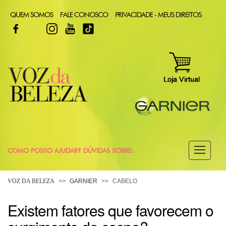
QUEM SOMOS
FALE CONOSCO
PRIVACIDADE - MEUS DIREITOS
FACEBOOK
TWITTER
INSTAGRAM
YOUTUBE
TIKTOK
COMO POSSO AJUDAR? DÚVIDAS SOBRE:
CABELO
VOZ DA BELEZA
GARNIER
CABELO
COLORAÇÃO
Existem fatores que favorecem o