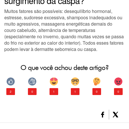
surgimento da caspa?
DESODORANTE
Muitos fatores são possíveis: desequilíbrio hormonal,
PELE
estresse, sudorese excessiva, shampoos inadequados ou
muito agressivos, massagens energéticas demais do
couro cabeludo, alternância de temperaturas
CONSULTORIA DE PRODUTOS GARNIER
(especialmente no inverno, quando muitas vezes se passa
do frio no exterior ao calor do interior). Todos esses fatores
podem levar à dermatite seborreica ou caspa.
O que você achou deste artigo?
2
0
1
1
0
0