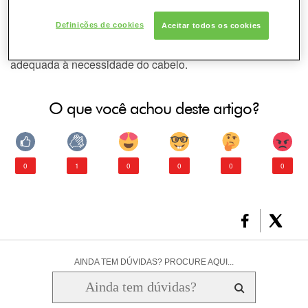
remover dos cabelos os produtos
DESODORANTE
Styling?
Definições de cookies
Aceitar todos os cookies
PELE
Lavar os cabelos com a linha de tratamento capilar mais
adequada à necessidade do cabelo.
CONSULTORIA DE PRODUTOS GARNIER
O que você achou deste artigo?
0
1
0
0
0
0
AINDA TEM DÚVIDAS? PROCURE AQUI...