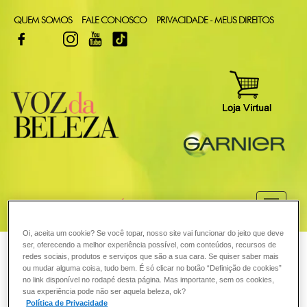
QUEM SOMOS
FALE CONOSCO
PRIVACIDADE - MEUS DIREITOS
FACEBOOK
TWITTER
INSTAGRAM
YOUTUBE
TIKTOK
COMO POSSO AJUDAR? DÚVIDAS SOBRE:
CABELO
Oi, aceita um cookie? Se você topar, nosso site vai funcionar do jeito que deve
ser, oferecendo a melhor experiência possível, com conteúdos, recursos de
VOZ DA BELEZA
GARNIER
COLORAÇÃO
redes sociais, produtos e serviços que são a sua cara. Se quiser saber mais
ou mudar alguma coisa, tudo bem. É só clicar no botão “Definição de cookies”
COLORAÇÃO
Tintura pode danificar o cabelo?
no link disponível no rodapé desta página. Mas importante, sem os cookies,
sua experiência pode não ser aquela beleza, ok?
Política de Privacidade