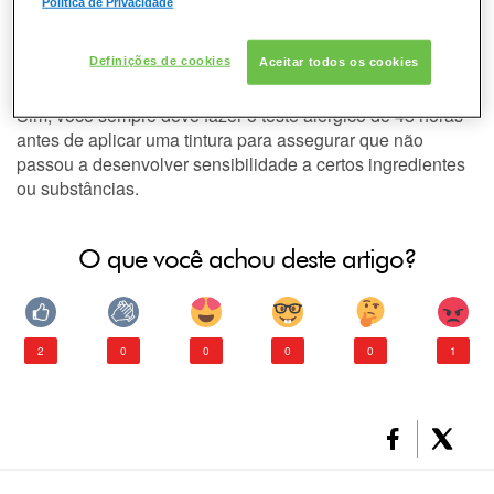
tive problema de reação alérgica,
DESODORANTE
Política de Privacidade
mesmo assim tenho que fazer o
PELE
teste de alergia?
Definições de cookies
Aceitar todos os cookies
Sim, você sempre deve fazer o
teste alérgico
de 48 horas
CONSULTORIA DE PRODUTOS GARNIER
antes de aplicar uma
tintura
para assegurar que não
passou a desenvolver sensibilidade a certos ingredientes
ou substâncias.
O que você achou deste artigo?
2
0
0
0
0
1