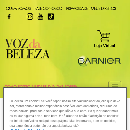
QUEM SOMOS
FALE CONOSCO
PRIVACIDADE - MEUS DIREITOS
FACEBOOK
TWITTER
INSTAGRAM
YOUTUBE
TIKTOK
COMO POSSO AJUDAR? DÚVIDAS SOBRE:
CABELO
Oi, aceita um cookie? Se você topar, nosso site vai funcionar do jeito que deve
VOZ DA BELEZA
GARNIER
COLORAÇÃO
ser, oferecendo a melhor experiência possível, com conteúdos, recursos de
redes sociais, produtos e serviços que são a sua cara. Se quiser saber mais
COLORAÇÃO
ou mudar alguma coisa, tudo bem. É só clicar no botão “Definição de cookies”
Eu já usei tintura antes e nunca
no link disponível no rodapé desta página. Mas importante, sem os cookies,
sua experiência pode não ser aquela beleza, ok?