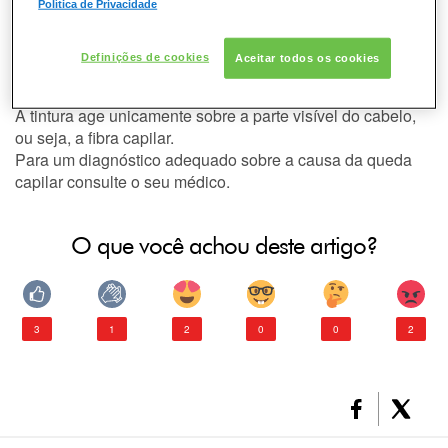
DESODORANTE
Não . A
queda de cabelos
normalmente está associada a
Política de Privacidade
disfunções internas do organismo (variações hormonais,
carências nutricionais, estresse, fadiga excessiva entre
PELE
Definições de cookies
Aceitar todos os cookies
outros) e atinge o
bulbo capilar
, situado dentro do couro
cabeludo.
CONSULTORIA DE PRODUTOS GARNIER
A tintura age unicamente sobre a parte visível do cabelo,
ou seja, a fibra capilar.
Para um diagnóstico adequado sobre a causa da queda
capilar consulte o seu médico.
O que você achou deste artigo?
3
1
2
0
0
2