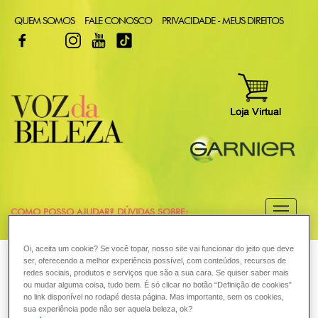
QUEM SOMOS
FALE CONOSCO
PRIVACIDADE - MEUS DIREITOS
FACEBOOK
TWITTER
INSTAGRAM
YOUTUBE
TIKTOK
COMO POSSO AJUDAR? DÚVIDAS SOBRE:
CABELO
Oi, aceita um cookie? Se você topar, nosso site vai funcionar do jeito que deve
VOZ DA BELEZA
GARNIER
COLORAÇÃO
ser, oferecendo a melhor experiência possível, com conteúdos, recursos de
redes sociais, produtos e serviços que são a sua cara. Se quiser saber mais
COLORAÇÃO
ou mudar alguma coisa, tudo bem. É só clicar no botão “Definição de cookies”
A tintura pode causar queda?
no link disponível no rodapé desta página. Mas importante, sem os cookies,
sua experiência pode não ser aquela beleza, ok?