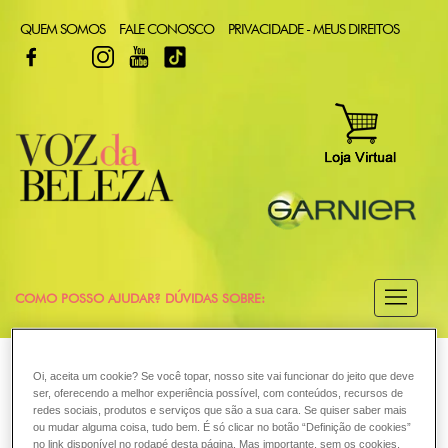
QUEM SOMOS
FALE CONOSCO
PRIVACIDADE - MEUS DIREITOS
FACEBOOK
TWITTER
INSTAGRAM
YOUTUBE
TIKTOK
COMO POSSO AJUDAR? DÚVIDAS SOBRE:
CABELO
VOZ DA BELEZA
GARNIER
COLORAÇÃO
Oi, aceita um cookie? Se você topar, nosso site vai funcionar do jeito que deve
COLORAÇÃO
ser, oferecendo a melhor experiência possível, com conteúdos, recursos de
Posso dividir o kit de tintura?
redes sociais, produtos e serviços que são a sua cara. Se quiser saber mais
ou mudar alguma coisa, tudo bem. É só clicar no botão “Definição de cookies”
no link disponível no rodapé desta página. Mas importante, sem os cookies,