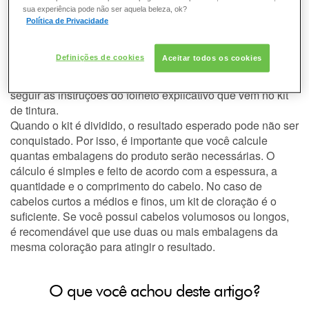
DESODORANTE
O recomendado é não dividir o kit de tintura. A quantidade
sua experiência pode não ser aquela beleza, ok?
existente em cada kit é
especialmente formulada
para o
Política de Privacidade
resultado adequado de cor e única aplicação. Não é
PELE
aconselhado que as medidas propostas no kit sejam
Definições de cookies
Aceitar todos os cookies
alteradas.
CONSULTORIA DE PRODUTOS GARNIER
Muitas mulheres colorem os cabelos em casa e o ideal é
seguir as instruções do folheto explicativo que vem no kit
de tintura.
Quando o kit é dividido, o resultado esperado pode não ser
conquistado. Por isso, é importante que você calcule
quantas embalagens do produto serão necessárias. O
cálculo é simples e feito de acordo com a espessura, a
quantidade e o comprimento do cabelo. No caso de
cabelos curtos a médios e finos, um kit de cloração é o
suficiente. Se você possui cabelos volumosos ou longos,
é recomendável que use duas ou mais embalagens da
mesma coloração para atingir o resultado.
O que você achou deste artigo?