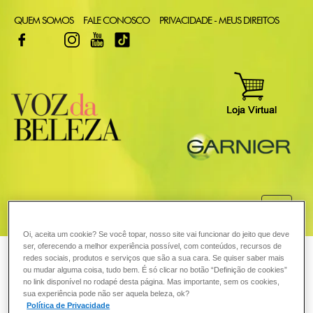
QUEM SOMOS
FALE CONOSCO
PRIVACIDADE - MEUS DIREITOS
FACEBOOK
TWITTER
INSTAGRAM
YOUTUBE
TIKTOK
COMO POSSO AJUDAR? DÚVIDAS SOBRE:
Oi, aceita um cookie? Se você topar, nosso site vai funcionar do jeito que deve
CABELO
ser, oferecendo a melhor experiência possível, com conteúdos, recursos de
VOZ DA BELEZA
GARNIER
COLORAÇÃO
redes sociais, produtos e serviços que são a sua cara. Se quiser saber mais
ou mudar alguma coisa, tudo bem. É só clicar no botão “Definição de cookies”
COLORAÇÃO
Posso usar tintura para tonalizar
no link disponível no rodapé desta página. Mas importante, sem os cookies,
sua experiência pode não ser aquela beleza, ok?
Política de Privacidade