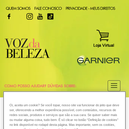
QUEM SOMOS
FALE CONOSCO
PRIVACIDADE - MEUS DIREITOS
FACEBOOK
TWITTER
INSTAGRAM
YOUTUBE
TIKTOK
COMO POSSO AJUDAR? DÚVIDAS SOBRE:
CABELO
VOZ DA BELEZA
GARNIER
COLORAÇÃO
Oi, aceita um cookie? Se você topar, nosso site vai funcionar do jeito que deve
ser, oferecendo a melhor experiência possível, com conteúdos, recursos de
COLORAÇÃO
redes sociais, produtos e serviços que são a sua cara. Se quiser saber mais
Quais são os diferentes tipos de
ou mudar alguma coisa, tudo bem. É só clicar no botão “Definição de cookies”
no link disponível no rodapé desta página. Mas importante, sem os cookies,