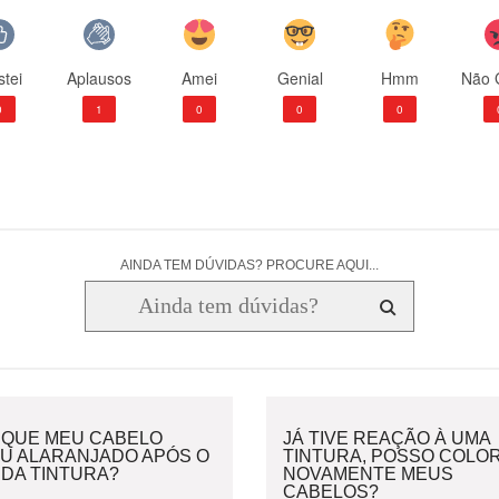
tei
Aplausos
Amei
Genial
Hmm
Não 
0
1
0
0
0
AINDA TEM DÚVIDAS? PROCURE AQUI...
 QUE MEU CABELO
JÁ TIVE REAÇÃO À UMA
OU ALARANJADO APÓS O
TINTURA, POSSO COLOR
 DA TINTURA?
NOVAMENTE MEUS
CABELOS?