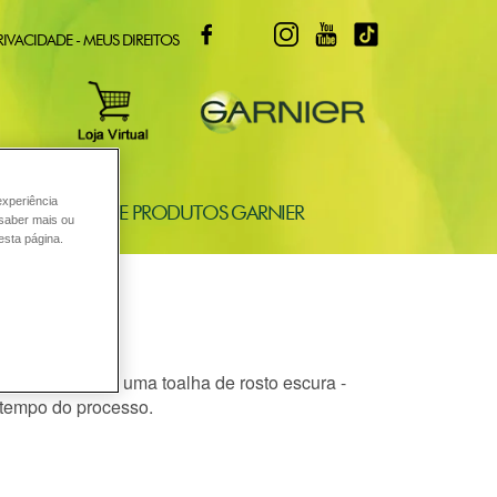
FACEBOOK
TWITTER
INSTAGRAM
YOUTUBE
TIKTOK
RIVACIDADE - MEUS DIREITOS
experiência
ONSULTORIA DE PRODUTOS GARNIER
 saber mais ou
esta página.
cê precisa de: - uma toalha de rosto escura -
 tempo do processo.