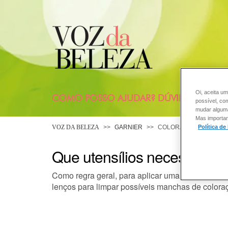
Oi, aceita um
COMO POSSO AJUDAR? DÚVIDAS SOBRE
possível, co
mudar alguma 
Mas importan
Política de
VOZ DA BELEZA
GARNIER
COLORAÇÃO
Que utensílios necessito pa
Como regra geral, para aplicar uma
coloração e
lenços para limpar possíveis manchas de coloraç