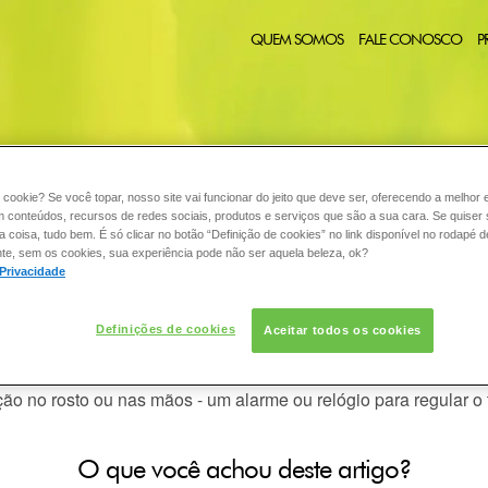
QUEM SOMOS
FALE CONOSCO
P
 cookie? Se você topar, nosso site vai funcionar do jeito que deve ser, oferecendo a melhor 
CABELO
COLORAÇÃO
DESODORANTE
PELE
C
:
m conteúdos, recursos de redes sociais, produtos e serviços que são a sua cara. Se quiser
coisa, tudo bem. É só clicar no botão “Definição de cookies” no link disponível no rodapé d
te, sem os cookies, sua experiência pode não ser aquela beleza, ok?
 Privacidade
ra aplicar minha tintura em casa?
Definições de cookies
Aceitar todos os cookies
m casa
, (além dos utensílios da embalagem, como luva, etc.), vo
ão no rosto ou nas mãos - um alarme ou relógio para regular o
O que você achou deste artigo?