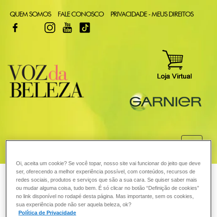
QUEM SOMOS
FALE CONOSCO
PRIVACIDADE - MEUS DIREITOS
FACEBOOK
TWITTER
INSTAGRAM
YOUTUBE
TIKTOK
COMO POSSO AJUDAR? DÚVIDAS SOBRE:
Oi, aceita um cookie? Se você topar, nosso site vai funcionar do jeito que deve
CABELO
ser, oferecendo a melhor experiência possível, com conteúdos, recursos de
VOZ DA BELEZA
GARNIER
PELE
redes sociais, produtos e serviços que são a sua cara. Se quiser saber mais
ou mudar alguma coisa, tudo bem. É só clicar no botão “Definição de cookies”
COLORAÇÃO
Como saber se minha pele é
no link disponível no rodapé desta página. Mas importante, sem os cookies,
sua experiência pode não ser aquela beleza, ok?
Política de Privacidade