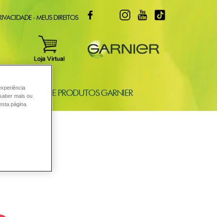
FACEBOOK
TWITTER
INSTAGRAM
YOUTUBE
TIKTOK
RIVACIDADE - MEUS DIREITOS
experiência
ONSULTORIA DE PRODUTOS GARNIER
 saber mais ou
esta página.
a pele.