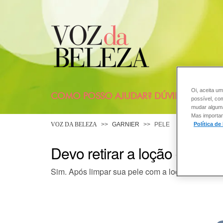
Oi, aceita um
COMO POSSO AJUDAR? DÚVIDAS SOBRE
possível, co
mudar alguma 
Mas importan
Política de
VOZ DA BELEZA
GARNIER
PELE
Devo retirar a loção demaq
Sim. Após limpar sua pele com a loção enxágue 