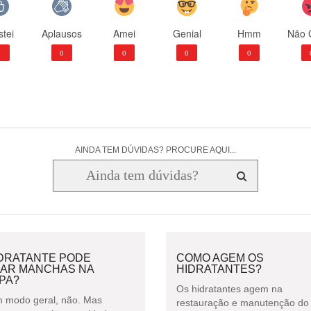
tei
Aplausos
Amei
Genial
Hmm
Não 
1
0
0
0
0
AINDA TEM DÚVIDAS? PROCURE AQUI...
IDRATANTE PODE
COMO AGEM OS
XAR MANCHAS NA
HIDRATANTES?
PA?
Os hidratantes agem na
 modo geral, não. Mas
restauração e manutenção do 