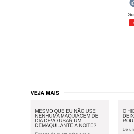
Gos
VEJA MAIS
MESMO QUE EU NÃO USE
O H
NENHUMA MAQUIAGEM DE
DEI
DIA DEVO USAR UM
ROU
DEMAQUILANTE À NOITE?
De um
Engano de quem acha que o