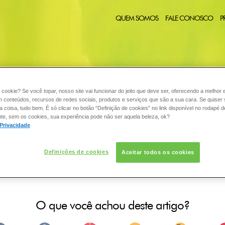
QUEM SOMOS
FALE CONOSCO
P
 cookie? Se você topar, nosso site vai funcionar do jeito que deve ser, oferecendo a melhor 
CABELO
COLORAÇÃO
DESODORANTE
PELE
C
:
m conteúdos, recursos de redes sociais, produtos e serviços que são a sua cara. Se quiser
coisa, tudo bem. É só clicar no botão “Definição de cookies” no link disponível no rodapé d
te, sem os cookies, sua experiência pode não ser aquela beleza, ok?
 Privacidade
uilante com água?
Definições de cookies
Aceitar todos os cookies
com água. Aplique um tônico e um hidratante após a limpeza d
O que você achou deste artigo?