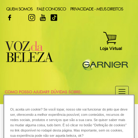
QUEM SOMOS
FALE CONOSCO
PRIVACIDADE - MEUS DIREITOS
FACEBOOK
TWITTER
INSTAGRAM
YOUTUBE
TIKTOK
COMO POSSO AJUDAR? DÚVIDAS SOBRE:
CABELO
Oi, aceita um cookie? Se você topar, nosso site vai funcionar do jeito que deve
VOZ DA BELEZA
GARNIER
PELE
ser, oferecendo a melhor experiência possível, com conteúdos, recursos de
redes sociais, produtos e serviços que são a sua cara. Se quiser saber mais
COLORAÇÃO
O que são estrias?
ou mudar alguma coisa, tudo bem. É só clicar no botão “Definição de cookies”
no link disponível no rodapé desta página. Mas importante, sem os cookies,
sua experiência pode não ser aquela beleza, ok?