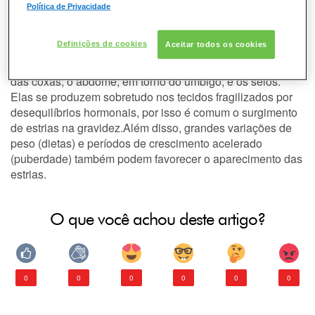
DESODORANTE
Quando a derme perde sua capacidade de resistência à
Política de Privacidade
extensibilidade, torna-se, por conseguinte, mais vulnerável
às alterações e à desorientação dos feixes de colágeno e
PELE
Definições de cookies
Aceitar todos os cookies
das fibras elásticas. É assim que as estrias aparecem.
Os principais locais afetados pelas estrias são as laterais
CONSULTORIA DE PRODUTOS GARNIER
das coxas; o abdome, em torno do umbigo; e os seios.
Elas se produzem sobretudo nos tecidos fragilizados por
desequilíbrios hormonais, por isso é comum o surgimento
de estrias na gravidez.Além disso, grandes variações de
peso (dietas) e períodos de crescimento acelerado
(puberdade) também podem favorecer o aparecimento das
estrias.
O que você achou deste artigo?
0
0
0
0
0
0