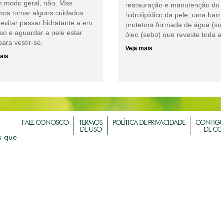
 modo geral, não. Mas
restauração e manutenção do 
os tomar alguns cuidados
hidrolipídico da pele, uma barr
evitar passar hidratante a em
protetora formada de água (su
so e aguardar a pele estar
óleo (sebo) que reveste toda a
ara vestir-se.
Veja mais
ais
FALE CONOSCO
TERMOS
POLÍTICA DE PRIVACIDADE
CONFIG
DE USO
DE C
s que
m