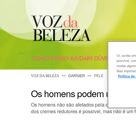
Oi, aceita um
COMO POSSO AJUDAR? DÚVIDAS SOBRE
possível, co
mudar alguma 
Mas importan
VOZ DA BELEZA
GARNIER
PELE
Política de
Os homens podem utilizar 
Os homens não são afetados pela celulite, mas t
dos cremes redutores é possível, mas não é um