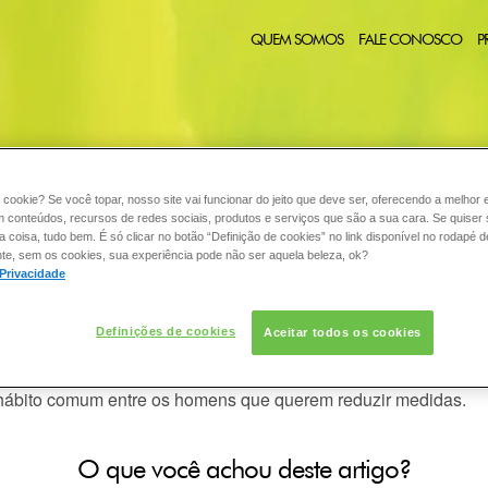
QUEM SOMOS
FALE CONOSCO
P
 cookie? Se você topar, nosso site vai funcionar do jeito que deve ser, oferecendo a melhor 
CABELO
COLORAÇÃO
DESODORANTE
PELE
C
:
m conteúdos, recursos de redes sociais, produtos e serviços que são a sua cara. Se quiser
coisa, tudo bem. É só clicar no botão “Definição de cookies” no link disponível no rodapé d
te, sem os cookies, sua experiência pode não ser aquela beleza, ok?
 Privacidade
cremes redutores?
Definições de cookies
Aceitar todos os cookies
êm um tecido adiposo muito mobilizável que pode diminuir rapi
 hábito comum entre os homens que querem reduzir medidas.
O que você achou deste artigo?