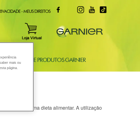
FACEBOOK
TWITTER
INSTAGRAM
YOUTUBE
TIKTOK
RIVACIDADE - MEUS DIREITOS
experiência
ONSULTORIA DE PRODUTOS GARNIER
 saber mais ou
esta página.
damente com uma dieta alimentar. A utilização