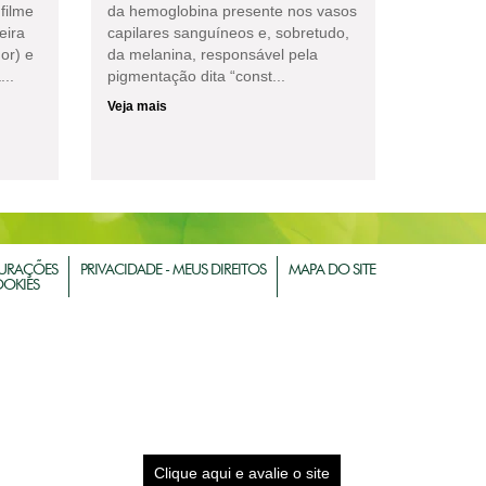
filme
da hemoglobina presente nos vasos
eira
capilares sanguíneos e, sobretudo,
or) e
da melanina, responsável pela
...
pigmentação dita “const...
Veja mais
URAÇÕES
PRIVACIDADE - MEUS DIREITOS
MAPA DO SITE
OOKIES
Clique aqui e avalie o site