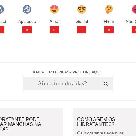
tei
Aplausos
Amei
Genial
Hmm
Não 
0
0
0
0
0
AINDA TEM DÚVIDAS? PROCURE AQUI...
IDRATANTE PODE
COMO AGEM OS
XAR MANCHAS NA
HIDRATANTES?
PA?
Os hidratantes agem na