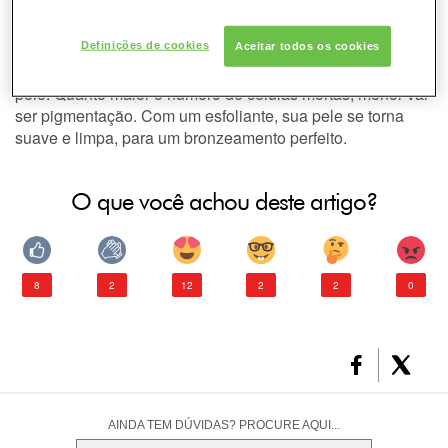
corporal antes de um
DESODORANTE
autobronzeador?
Definições de cookies
Aceitar todos os cookies
PELE
Autobronzeadores só agem na camada superior da sua
pele. Quanto maior o número de células mortas, menor vai
CONSULTORIA DE PRODUTOS GARNIER
ser pigmentação. Com um esfoliante, sua pele se torna
suave e limpa, para um bronzeamento perfeito.
O que você achou deste artigo?
8
2
12
2
2
0
AINDA TEM DÚVIDAS? PROCURE AQUI...