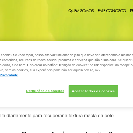
QUEM SOMOS
FALE CONOSCO
P
 cookie? Se você topar, nosso site vai funcionar do jeito que deve ser, oferecendo a melhor 
CABELO
COLORAÇÃO
DESODORANTE
PELE
C
:
m conteúdos, recursos de redes sociais, produtos e serviços que são a sua cara. Se quiser
coisa, tudo bem. É só clicar no botão “Definição de cookies” no link disponível no rodapé d
te, sem os cookies, sua experiência pode não ser aquela beleza, ok?
 Privacidade
para o ressecamento da pele do meu
Definições de cookies
Aceitar todos os cookies
s quentes, o uso de produtos depilatórios, mudanças hormonai
ita diariamente para recuperar a textura macia da pele.