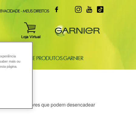
FACEBOOK
TWITTER
INSTAGRAM
YOUTUBE
TIKTOK
RIVACIDADE - MEUS DIREITOS
experiência
ONSULTORIA DE PRODUTOS GARNIER
 saber mais ou
esta página.
 corpo?
s são alguns fatores que podem desencadear