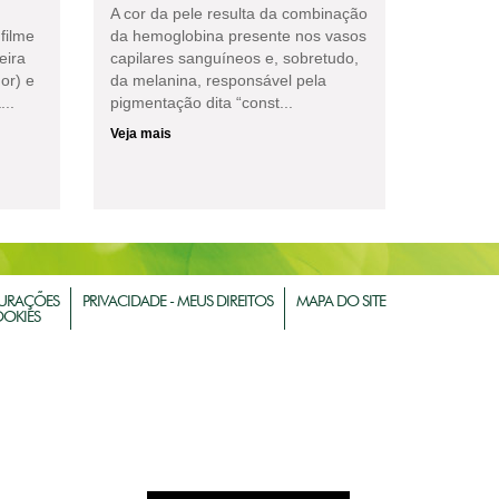
A cor da pele resulta da combinação
filme
da hemoglobina presente nos vasos
eira
capilares sanguíneos e, sobretudo,
or) e
da melanina, responsável pela
...
pigmentação dita “const...
Veja mais
URAÇÕES
PRIVACIDADE - MEUS DIREITOS
MAPA DO SITE
OOKIES