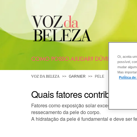
Oi, aceita um
COMO POSSO AJUDAR? DÚVIDAS SOBRE
possível, co
mudar alguma 
Mas importan
VOZ DA BELEZA
GARNIER
PELE
Política de
Quais fatores contribuem 
Fatores como exposição solar excessiva, banho
ressecamento da pele do corpo.
A hidratação da pele é fundamental e deve ser fe