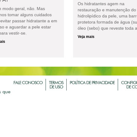
Os hidratantes agem na
 modo geral, não. Mas
restauração e manutenção do 
os tomar alguns cuidados
hidrolipídico da pele, uma barr
evitar passar hidratante a em
protetora formada de água (su
so e aguardar a pele estar
óleo (sebo) que reveste toda a
ara vestir-se.
Veja mais
ais
FALE CONOSCO
TERMOS
POLÍTICA DE PRIVACIDADE
CONFIG
DE USO
DE C
s que
m