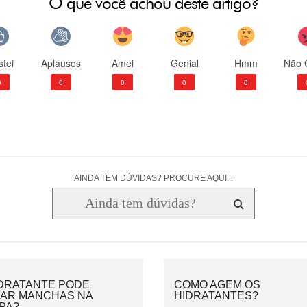
O que você achou deste artigo?
tei
Aplausos
Amei
Genial
Hmm
Não 
0
0
0
0
0
AINDA TEM DÚVIDAS? PROCURE AQUI...
IDRATANTE PODE
COMO AGEM OS
XAR MANCHAS NA
HIDRATANTES?
PA?