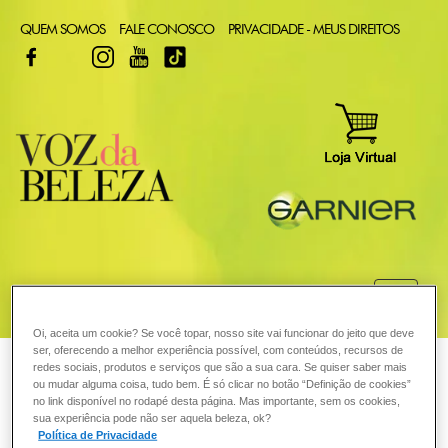
QUEM SOMOS
FALE CONOSCO
PRIVACIDADE - MEUS DIREITOS
FACEBOOK
TWITTER
INSTAGRAM
YOUTUBE
TIKTOK
COMO POSSO AJUDAR? DÚVIDAS SOBRE:
Oi, aceita um cookie? Se você topar, nosso site vai funcionar do jeito que deve
CABELO
ser, oferecendo a melhor experiência possível, com conteúdos, recursos de
VOZ DA BELEZA
GARNIER
PELE
redes sociais, produtos e serviços que são a sua cara. Se quiser saber mais
ou mudar alguma coisa, tudo bem. É só clicar no botão “Definição de cookies”
COLORAÇÃO
no link disponível no rodapé desta página. Mas importante, sem os cookies,
Uma vez instalada a celulite, é
sua experiência pode não ser aquela beleza, ok?
Política de Privacidade