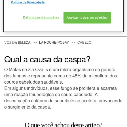
Política de Privacidade
Definições de cookies
Aceitar todos os cookies
COMO POSSO AJUDAR? DÚVIDAS SOBRE:
PELE
VOZ DA BELEZA
LA ROCHE-POSAY
CABELO
Qual a causa da caspa?
CABELO
O Malas se zia Ovalis é um micro-organismo do gênero
dos fungos e representa cerca de 45% da microflora dos
couros cabeludos saudáveis.
DESODORANTE
Em alguns indivíduos, esse fungo se prolifera e acarreta
uma reação imunológica do couro cabeludo. A
descamação cutânea da superfície se acelera, provocando
SOLAR
o surgimento da caspa.
DERMACLUB
O que você achou deste artigo?