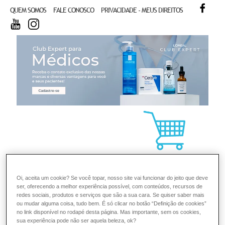
FACE
QUEM SOMOS
FALE CONOSCO
PRIVACIDADE - MEUS DIREITOS
YOUTUBE
INSTAGRAM
CL
Oi, aceita um cookie? Se você topar, nosso site vai funcionar do jeito que deve
ser, oferecendo a melhor experiência possível, com conteúdos, recursos de
redes sociais, produtos e serviços que são a sua cara. Se quiser saber mais
ou mudar alguma coisa, tudo bem. É só clicar no botão “Definição de cookies”
no link disponível no rodapé desta página. Mas importante, sem os cookies,
sua experiência pode não ser aquela beleza, ok?