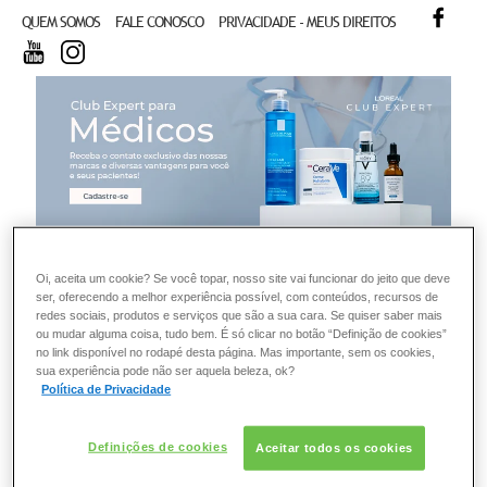
FACE
QUEM SOMOS
FALE CONOSCO
PRIVACIDADE - MEUS DIREITOS
YOUTUBE
INSTAGRAM
CL
Oi, aceita um cookie? Se você topar, nosso site vai funcionar do jeito que deve
ser, oferecendo a melhor experiência possível, com conteúdos, recursos de
redes sociais, produtos e serviços que são a sua cara. Se quiser saber mais
ou mudar alguma coisa, tudo bem. É só clicar no botão “Definição de cookies”
no link disponível no rodapé desta página. Mas importante, sem os cookies,
sua experiência pode não ser aquela beleza, ok?
Política de Privacidade
Definições de cookies
Aceitar todos os cookies