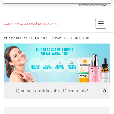
COMO POSSO AJUDAR? DÚVIDAS SOBRE:
PELE
VOZ DA BELEZA
LA ROCHE-POSAY
DERMACLUB
CABELO
DESODORANTE
SOLAR
DERMACLUB