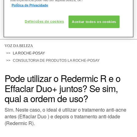
sua experiência pode não ser aquela beleza, ok?
Política de Privacidade
Definições de cookies
Aceitar todos os cookies
COMO POSSO AJUDAR? DÚVIDAS SOBRE:
PELE
VOZ DA BELEZA
LA ROCHE-POSAY
CONSULTORIA DE PRODUTOS LA ROCHE-POSAY
CABELO
Pode utilizar o Redermic R e o
Effaclar Duo+ juntos? Se sim,
DESODORANTE
qual a ordem de uso?
Sim. Neste caso, o ideal é utilizar o tratamento anti-acne
SOLAR
antes (Effaclar Duo ) e depois o tratamento anti-idade
(Redermic R).
DERMACLUB