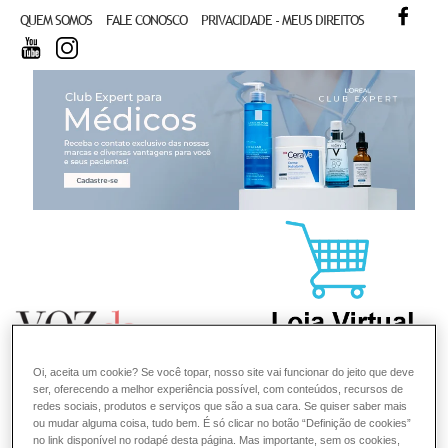
FACE
QUEM SOMOS
FALE CONOSCO
PRIVACIDADE - MEUS DIREITOS
YOUTUBE
INSTAGRAM
CL
Oi, aceita um cookie? Se você topar, nosso site vai funcionar do jeito que deve
ser, oferecendo a melhor experiência possível, com conteúdos, recursos de
redes sociais, produtos e serviços que são a sua cara. Se quiser saber mais
ou mudar alguma coisa, tudo bem. É só clicar no botão “Definição de cookies”
no link disponível no rodapé desta página. Mas importante, sem os cookies,