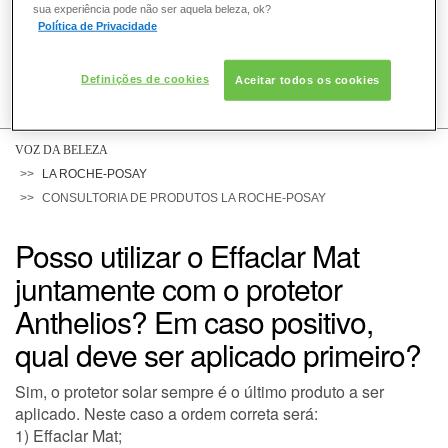
sua experiência pode não ser aquela beleza, ok?
Política de Privacidade
Definições de cookies
Aceitar todos os cookies
COMO POSSO AJUDAR? DÚVIDAS SOBRE:
PELE
VOZ DA BELEZA
LA ROCHE-POSAY
CONSULTORIA DE PRODUTOS LA ROCHE-POSAY
CABELO
Posso utilizar o Effaclar Mat
juntamente com o protetor
DESODORANTE
Anthelios? Em caso positivo,
qual deve ser aplicado primeiro?
SOLAR
Sim, o protetor solar sempre é o último produto a ser
aplicado. Neste caso a ordem correta será:
DERMACLUB
1) Effaclar Mat;