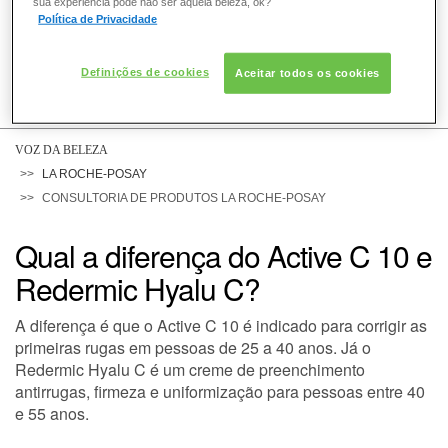
sua experiência pode não ser aquela beleza, ok?
Política de Privacidade
Definições de cookies
Aceitar todos os cookies
COMO POSSO AJUDAR? DÚVIDAS SOBRE:
PELE
VOZ DA BELEZA
LA ROCHE-POSAY
CONSULTORIA DE PRODUTOS LA ROCHE-POSAY
CABELO
Qual a diferença do Active C 10 e
Redermic Hyalu C?
DESODORANTE
A diferença é que o Active C 10 é indicado para corrigir as
primeiras rugas em pessoas de 25 a 40 anos. Já o
SOLAR
Redermic Hyalu C é um creme de preenchimento
antirrugas, firmeza e uniformização para pessoas entre 40
e 55 anos.
DERMACLUB