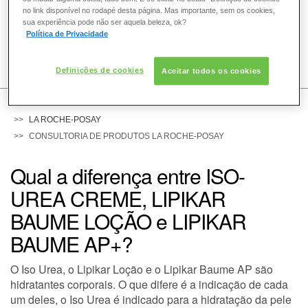
no link disponível no rodapé desta página. Mas importante, sem os cookies,
sua experiência pode não ser aquela beleza, ok?
Política de Privacidade
COMO POSSO AJUDAR? DÚVIDAS SOBRE:
Definições de cookies
Aceitar todos os cookies
PELE
VOZ DA BELEZA
LA ROCHE-POSAY
CONSULTORIA DE PRODUTOS LA ROCHE-POSAY
CABELO
Qual a diferença entre ISO-
UREA CREME, LIPIKAR
DESODORANTE
BAUME LOÇÃO e LIPIKAR
BAUME AP+?
SOLAR
O Iso Urea, o Lipikar Loção e o Lipikar Baume AP são
hidratantes corporais. O que difere é a indicação de cada
DERMACLUB
um deles, o Iso Urea é indicado para a hidratação da pele