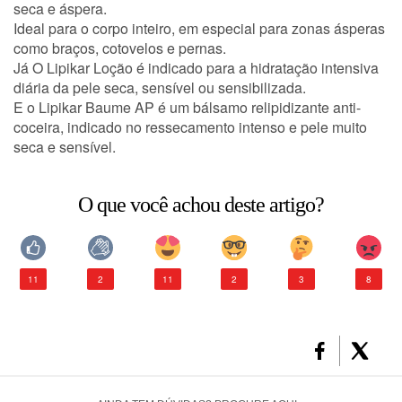
seca e áspera.
Ideal para o corpo inteiro, em especial para zonas ásperas
como braços, cotovelos e pernas.
CONSULTORIA DE PRODUTOS LA ROCHE-POSAY
Já O Lipikar Loção é indicado para a hidratação intensiva
diária da pele seca, sensível ou sensibilizada.
E o Lipikar Baume AP é um bálsamo relipidizante anti-
coceira, indicado no ressecamento intenso e pele muito
seca e sensível.
O que você achou deste artigo?
11
2
11
2
3
8