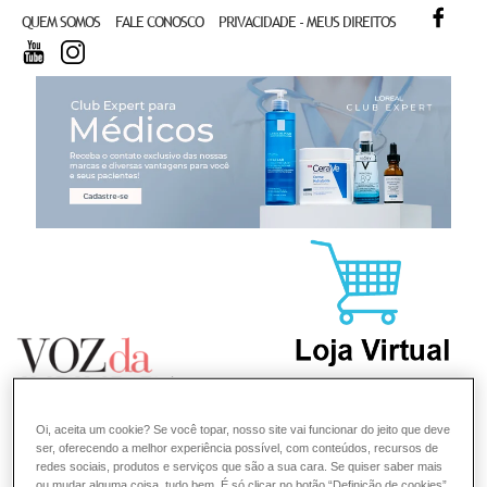
FACE
QUEM SOMOS
FALE CONOSCO
PRIVACIDADE - MEUS DIREITOS
YOUTUBE
INSTAGRAM
CL
Oi, aceita um cookie? Se você topar, nosso site vai funcionar do jeito que deve
ser, oferecendo a melhor experiência possível, com conteúdos, recursos de
redes sociais, produtos e serviços que são a sua cara. Se quiser saber mais
ou mudar alguma coisa, tudo bem. É só clicar no botão “Definição de cookies”