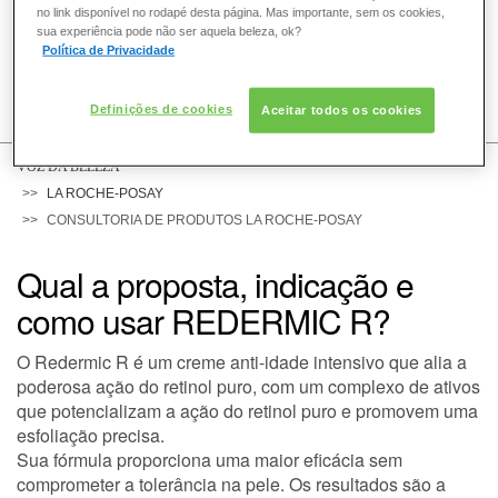
no link disponível no rodapé desta página. Mas importante, sem os cookies,
sua experiência pode não ser aquela beleza, ok?
Política de Privacidade
COMO POSSO AJUDAR? DÚVIDAS SOBRE:
Definições de cookies
Aceitar todos os cookies
PELE
VOZ DA BELEZA
LA ROCHE-POSAY
CONSULTORIA DE PRODUTOS LA ROCHE-POSAY
CABELO
Qual a proposta, indicação e
como usar REDERMIC R?
DESODORANTE
O Redermic R é um creme anti-idade intensivo que alia a
poderosa ação do retinol puro, com um complexo de ativos
SOLAR
que potencializam a ação do retinol puro e promovem uma
esfoliação precisa.
Sua fórmula proporciona uma maior eficácia sem
DERMACLUB
comprometer a tolerância na pele. Os resultados são a