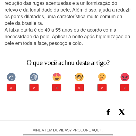
redução das rugas acentuadas e a uniformização do
relevo e da tonalidade da pele. Além disso, ajuda a reduzir
os poros dilatados, uma característica muito comum da
CONSULTORIA DE PRODUTOS LA ROCHE-POSAY
pele da brasileira.
A faixa etária é de 40 a 55 anos ou de acordo com a
necessidade da pele. Aplicar à noite após higienização da
pele em toda a face, pescoço e colo.
O que você achou deste artigo?
3
2
9
0
2
2
AINDA TEM DÚVIDAS? PROCURE AQUI...