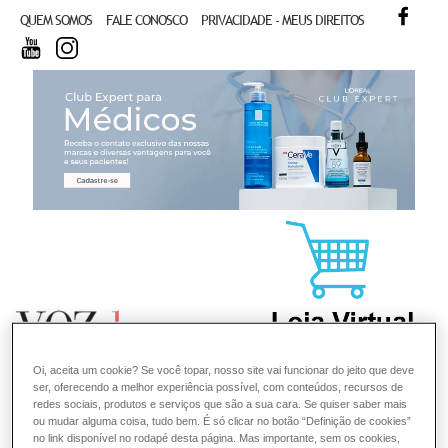
FACE
QUEM SOMOS
FALE CONOSCO
PRIVACIDADE - MEUS DIREITOS
YOUTUBE
INSTAGRAM
CL
Oi, aceita um cookie? Se você topar, nosso site vai funcionar do jeito que deve
ser, oferecendo a melhor experiência possível, com conteúdos, recursos de
redes sociais, produtos e serviços que são a sua cara. Se quiser saber mais
ou mudar alguma coisa, tudo bem. É só clicar no botão “Definição de cookies”
no link disponível no rodapé desta página. Mas importante, sem os cookies,