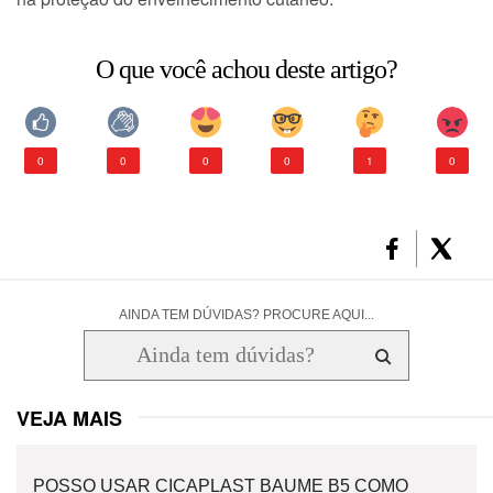
CONSULTORIA DE PRODUTOS LA ROCHE-POSAY
O que você achou deste artigo?
0
0
0
0
1
0
AINDA TEM DÚVIDAS? PROCURE AQUI...
VEJA MAIS
POSSO USAR CICAPLAST BAUME B5 COMO