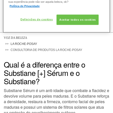
sua experiência pode não ser aquela beleza, ok?
Política de Privacidade
Definições de cookies
Aceitar todos os cookies
COMO POSSO AJUDAR? DÚVIDAS SOBRE:
PELE
VOZ DA BELEZA
LA ROCHE-POSAY
CONSULTORIA DE PRODUTOS LA ROCHE-POSAY
CABELO
Qual é a diferença entre o
Substiane [+] Sérum e o
DESODORANTE
Substiane?
Substiane Sérum é um anti-idade que combate a flacidez e
SOLAR
devolve volume para peles maduras. E o Substiane reforça
a densidade, restaura a firmeza, contorno facial de peles
maduras e possui um sistema de filtros solares que atua
DERMACLUB
na proteção do envelhecimento cutâneo.