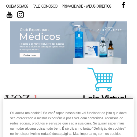
FACE
QUEM SOMOS
FALE CONOSCO
PRIVACIDADE - MEUS DIREITOS
YOUTUBE
INSTAGRAM
CL
Oi, aceita um cookie? Se você topar, nosso site vai funcionar do jeito que deve
ser, oferecendo a melhor experiência possível, com conteúdos, recursos de
redes sociais, produtos e serviços que são a sua cara. Se quiser saber mais
ou mudar alguma coisa, tudo bem. É só clicar no botão “Definição de cookies”
no link disponível no rodapé desta página. Mas importante, sem os cookies,