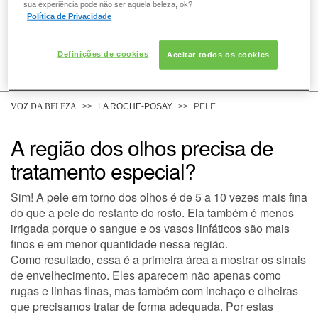
sua experiência pode não ser aquela beleza, ok?
Política de Privacidade
Definições de cookies
Aceitar todos os cookies
COMO POSSO AJUDAR? DÚVIDAS SOBRE:
PELE
VOZ DA BELEZA
LA ROCHE-POSAY
PELE
A região dos olhos precisa de
CABELO
tratamento especial?
Sim! A pele em torno dos olhos é de 5 a 10 vezes mais fina
DESODORANTE
do que a pele do restante do rosto. Ela também é menos
irrigada porque o sangue e os vasos linfáticos são mais
finos e em menor quantidade nessa região.
SOLAR
Como resultado, essa é a primeira área a mostrar os sinais
de envelhecimento. Eles aparecem não apenas como
rugas e linhas finas, mas também com inchaço e olheiras
que precisamos tratar de forma adequada. Por estas
DERMACLUB