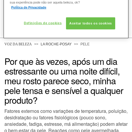
sua experiência pode não ser aquela beleza, ok?
Política de Privacidade
Definições de cookies
Aceitar todos os cookies
COMO POSSO AJUDAR? DÚVIDAS SOBRE:
PELE
VOZ DA BELEZA
LA ROCHE-POSAY
PELE
Por que às vezes, após um dia
CABELO
estressante ou uma noite difícil,
meu rosto parece seco, minha
DESODORANTE
pele tensa e sensível a qualquer
produto?
SOLAR
Fatores externos como variações de temperatura, poluição,
desidratação ou fatores fisiológicos (pouco sono,
ansiedade, fadiga, estresse, má alimentação) podem afetar
DERMACLUB
o bem-estar da pele. Reações como pele avermelhada,