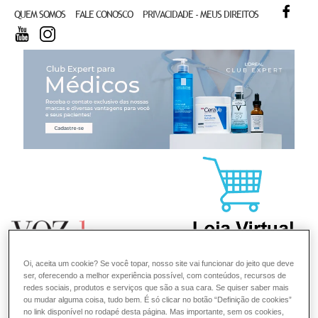
FACE
QUEM SOMOS
FALE CONOSCO
PRIVACIDADE - MEUS DIREITOS
YOUTUBE
INSTAGRAM
CL
Oi, aceita um cookie? Se você topar, nosso site vai funcionar do jeito que deve
ser, oferecendo a melhor experiência possível, com conteúdos, recursos de
redes sociais, produtos e serviços que são a sua cara. Se quiser saber mais
ou mudar alguma coisa, tudo bem. É só clicar no botão “Definição de cookies”
no link disponível no rodapé desta página. Mas importante, sem os cookies,