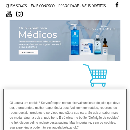
FACE
QUEM SOMOS
FALE CONOSCO
PRIVACIDADE - MEUS DIREITOS
YOUTUBE
INSTAGRAM
CL
Oi, aceita um cookie? Se você topar, nosso site vai funcionar do jeito que deve
ser, oferecendo a melhor experiência possível, com conteúdos, recursos de
redes sociais, produtos e serviços que são a sua cara. Se quiser saber mais
ou mudar alguma coisa, tudo bem. É só clicar no botão “Definição de cookies”
no link disponível no rodapé desta página. Mas importante, sem os cookies,
sua experiência pode não ser aquela beleza, ok?