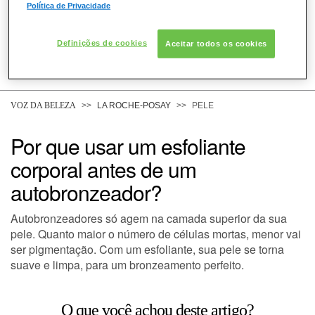
Política de Privacidade
Definições de cookies
Aceitar todos os cookies
COMO POSSO AJUDAR? DÚVIDAS SOBRE:
PELE
VOZ DA BELEZA
LA ROCHE-POSAY
PELE
Por que usar um esfoliante
CABELO
corporal antes de um
autobronzeador?
DESODORANTE
Autobronzeadores só agem na camada superior da sua
pele. Quanto maior o número de células mortas, menor vai
ser pigmentação. Com um esfoliante, sua pele se torna
SOLAR
suave e limpa, para um bronzeamento perfeito.
DERMACLUB
O que você achou deste artigo?