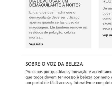
DIA DEVO USAR UM
ROU
DEMAQUILANTE À NOITE?
De um
Engano de quem acha que o
podem
demaquilante deve ser utilizado
como 
apenas quando se faz o uso da
exces
maquiagem. Ele também remove os
seca p
resíduos de poluição, células
Veja m
mortas...
Veja mais
SOBRE O VOZ DA BELEZA
Prezamos por qualidade, inovação e acreditam
que todos devem ter acesso à beleza por meio 
um portal de fácil acesso, interativo e complet