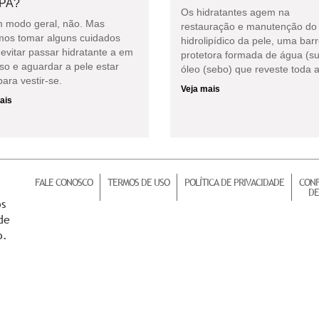
PA?
Os hidratantes agem na
 modo geral, não. Mas
restauração e manutenção do 
os tomar alguns cuidados
hidrolipídico da pele, uma barr
evitar passar hidratante a em
protetora formada de água (su
so e aguardar a pele estar
óleo (sebo) que reveste toda a
ara vestir-se.
Veja mais
ais
FALE CONOSCO
TERMOS DE USO
POLÍTICA DE PRIVACIDADE
CONF
DE
os
de
o.