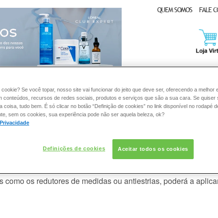
QUEM SOMOS
FALE 
CLUB EXPERT
 cookie? Se você topar, nosso site vai funcionar do jeito que deve ser, oferecendo a melhor 
m conteúdos, recursos de redes sociais, produtos e serviços que são a sua cara. Se quiser
DERMACLUB
CONSULTORIA DE PRODUTOS LA ROCHE-POSAY
coisa, tudo bem. É só clicar no botão “Definição de cookies” no link disponível no rodapé d
te, sem os cookies, sua experiência pode não ser aquela beleza, ok?
 Privacidade
Definições de cookies
Aceitar todos os cookies
unto com outros produtos de cuidad
os como os redutores de medidas ou antiestrias, poderá a aplica