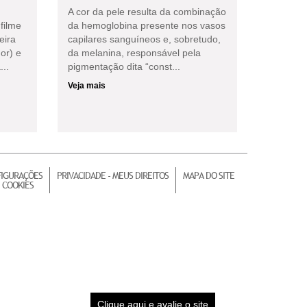
A cor da pele resulta da combinação
filme
da hemoglobina presente nos vasos
eira
capilares sanguíneos e, sobretudo,
or) e
da melanina, responsável pela
...
pigmentação dita “const...
Veja mais
IGURAÇÕES
PRIVACIDADE - MEUS DIREITOS
MAPA DO SITE
 COOKIES
Clique aqui e avalie o site