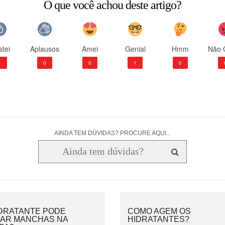
O que você achou deste artigo?
tei
Aplausos
Amei
Genial
Hmm
Não 
1
0
0
1
0
AINDA TEM DÚVIDAS? PROCURE AQUI...
IDRATANTE PODE
COMO AGEM OS
XAR MANCHAS NA
HIDRATANTES?