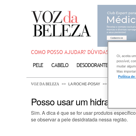
COMO POSSO AJUDAR? DÚVIDAS SOBRE:
Oi, aceita um
possível, co
PELE
CABELO
DESODORANTE
SOLAR
mudar alguma 
Mas importan
Política de
VOZ DA BELEZA
LA ROCHE-POSAY
PELE
Posso usar um hidratante j
Sim. A dica é que se for usar produtos específic
se observar a pele desidratada nessa região.