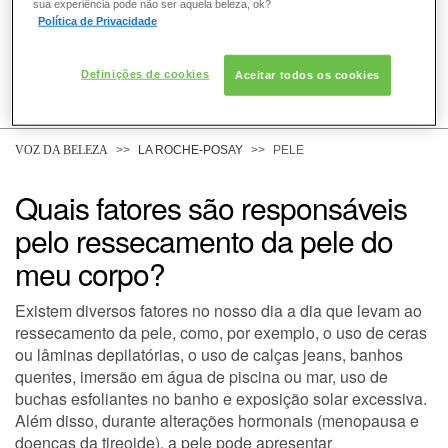
sua experiência pode não ser aquela beleza, ok?
Política de Privacidade
Definições de cookies
Aceitar todos os cookies
COMO POSSO AJUDAR? DÚVIDAS SOBRE:
PELE
VOZ DA BELEZA
LA ROCHE-POSAY
PELE
Quais fatores são responsáveis
CABELO
pelo ressecamento da pele do
meu corpo?
DESODORANTE
Existem diversos fatores no nosso dia a dia que levam ao
ressecamento da pele, como, por exemplo, o uso de ceras
ou lâminas depilatórias, o uso de calças jeans, banhos
SOLAR
quentes, imersão em água de piscina ou mar, uso de
buchas esfoliantes no banho e exposição solar excessiva.
Além disso, durante alterações hormonais (menopausa e
DERMACLUB
doenças da tireoide), a pele pode apresentar