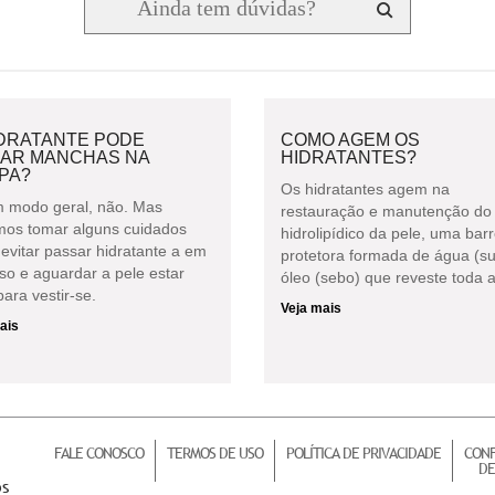
IDRATANTE PODE
COMO AGEM OS
XAR MANCHAS NA
HIDRATANTES?
PA?
Os hidratantes agem na
 modo geral, não. Mas
restauração e manutenção do 
os tomar alguns cuidados
hidrolipídico da pele, uma barr
evitar passar hidratante a em
protetora formada de água (su
so e aguardar a pele estar
óleo (sebo) que reveste toda a
ara vestir-se.
Veja mais
ais
FALE CONOSCO
TERMOS DE USO
POLÍTICA DE PRIVACIDADE
CONF
DE
os