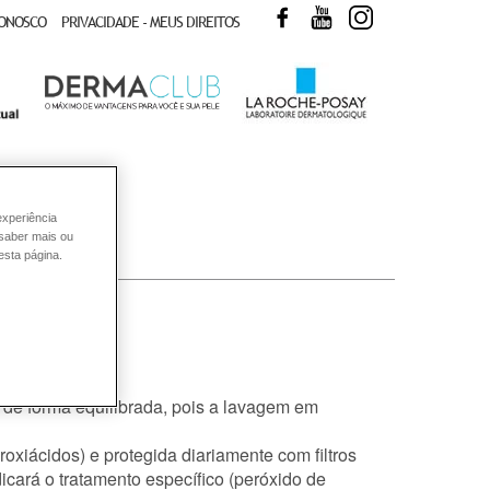
FACEBOOK
YOUTUBE
INSTAGRAM
CONOSCO
PRIVACIDADE - MEUS DIREITOS
experiência
 saber mais ou
esta página.
sa?
 de forma equilibrada, pois a lavagem em
roxiácidos) e protegida diariamente com filtros
dicará o tratamento específico (peróxido de