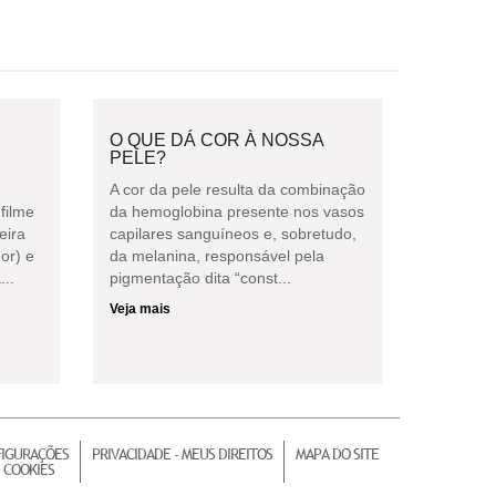
O QUE DÁ COR À NOSSA
PELE?
A cor da pele resulta da combinação
filme
da hemoglobina presente nos vasos
eira
capilares sanguíneos e, sobretudo,
or) e
da melanina, responsável pela
...
pigmentação dita “const...
Veja mais
IGURAÇÕES
PRIVACIDADE - MEUS DIREITOS
MAPA DO SITE
 COOKIES