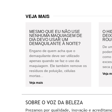
VEJA MAIS
MESMO QUE EU NÃO USE
O H
NENHUMA MAQUIAGEM DE
DEI
DIA DEVO USAR UM
ROU
DEMAQUILANTE À NOITE?
De um
Engano de quem acha que o
podem
demaquilante deve ser utilizado
como 
apenas quando se faz o uso da
exces
maquiagem. Ele também remove os
seca p
resíduos de poluição, células
Veja m
mortas...
Veja mais
SOBRE O VOZ DA BELEZA
Prezamos por qualidade, inovação e acreditam