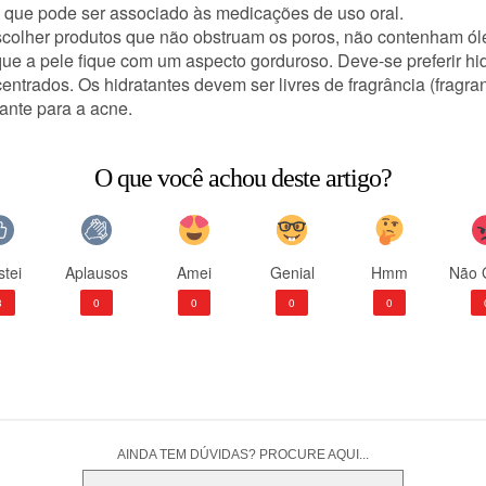
des) que pode ser associado às medicações de uso oral.
scolher produtos que não obstruam os poros, não contenham óle
e a pele fique com um aspecto gorduroso. Deve-se preferir hid
trados. Os hidratantes devem ser livres de fragrância (fragrance
ante para a acne.
O que você achou deste artigo?
tei
Aplausos
Amei
Genial
Hmm
Não 
3
0
0
0
0
AINDA TEM DÚVIDAS? PROCURE AQUI...