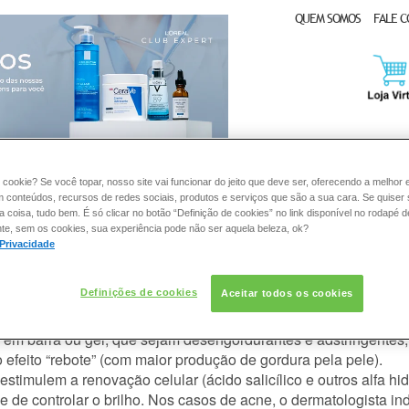
QUEM SOMOS
FALE 
CLUB EXPERT
 cookie? Se você topar, nosso site vai funcionar do jeito que deve ser, oferecendo a melhor 
DERMACLUB
CONSULTORIA DE PRODUTOS LA ROCHE-POSAY
m conteúdos, recursos de redes sociais, produtos e serviços que são a sua cara. Se quiser
coisa, tudo bem. É só clicar no botão “Definição de cookies” no link disponível no rodapé d
te, sem os cookies, sua experiência pode não ser aquela beleza, ok?
 Privacidade
icados para limpar minha pele oleo
Definições de cookies
Aceitar todos os cookies
, em barra ou gel, que sejam desengordurantes e adstringentes,
feito “rebote” (com maior produção de gordura pela pele).
timulem a renovação celular (ácido salicílico e outros alfa hid
e de controlar o brilho. Nos casos de acne, o dermatologista in