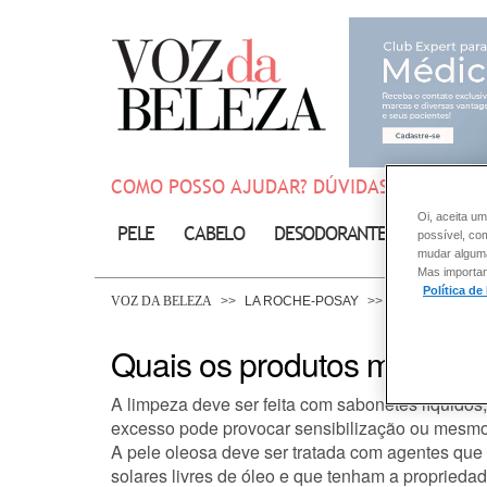
COMO POSSO AJUDAR? DÚVIDAS SOBRE:
Oi, aceita um
PELE
CABELO
DESODORANTE
SOLAR
possível, co
mudar alguma 
Mas importan
Política de
VOZ DA BELEZA
LA ROCHE-POSAY
PELE
Quais os produtos mais ind
A limpeza deve ser feita com sabonetes líquidos
excesso pode provocar sensibilização ou mesmo e
A pele oleosa deve ser tratada com agentes que es
solares livres de óleo e que tenham a propriedad