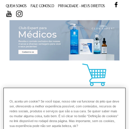
FACE
QUEM SOMOS
FALE CONOSCO
PRIVACIDADE - MEUS DIREITOS
YOUTUBE
INSTAGRAM
CL
Oi, aceita um cookie? Se você topar, nosso site vai funcionar do jeito que deve
ser, oferecendo a melhor experiência possível, com conteúdos, recursos de
redes sociais, produtos e serviços que são a sua cara. Se quiser saber mais
ou mudar alguma coisa, tudo bem. É só clicar no botão “Definição de cookies”
no link disponível no rodapé desta página. Mas importante, sem os cookies,
sua experiência pode não ser aquela beleza, ok?