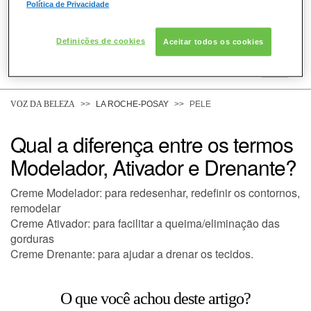
Política de Privacidade
Definições de cookies
Aceitar todos os cookies
COMO POSSO AJUDAR? DÚVIDAS SOBRE:
PELE
VOZ DA BELEZA
LA ROCHE-POSAY
PELE
Qual a diferença entre os termos
CABELO
Modelador, Ativador e Drenante?
Creme Modelador: para redesenhar, redefinir os contornos,
DESODORANTE
remodelar
Creme Ativador: para facilitar a queima/eliminação das
gorduras
SOLAR
Creme Drenante: para ajudar a drenar os tecidos.
O que você achou deste artigo?
DERMACLUB