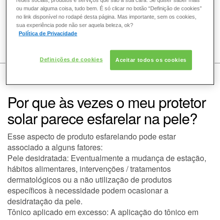
ou mudar alguma coisa, tudo bem. É só clicar no botão “Definição de cookies”
no link disponível no rodapé desta página. Mas importante, sem os cookies,
sua experiência pode não ser aquela beleza, ok?
Política de Privacidade
COMO POSSO AJUDAR? DÚVIDAS SOBRE:
Definições de cookies
Aceitar todos os cookies
PELE
VOZ DA BELEZA
LA ROCHE-POSAY
SOLAR
Por que às vezes o meu protetor
CABELO
solar parece esfarelar na pele?
Esse aspecto de produto esfarelando pode estar
DESODORANTE
associado a alguns fatores:
Pele desidratada:
Eventualmente a mudança de estação,
hábitos alimentares, intervenções / tratamentos
SOLAR
dermatológicos ou a não utilização de produtos
específicos à necessidade podem ocasionar a
desidratação da pele.
Tônico aplicado em excesso:
A aplicação do tônico em
DERMACLUB