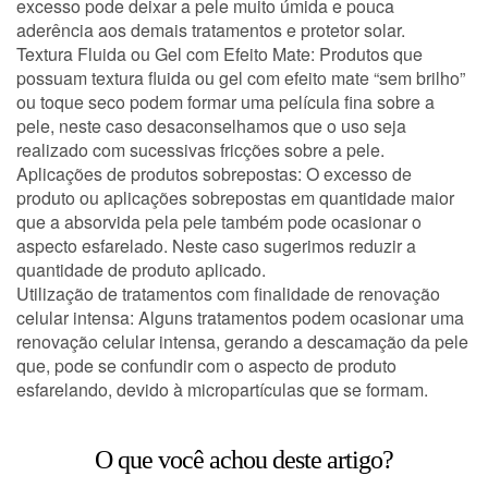
excesso pode deixar a pele muito úmida e pouca
aderência aos demais tratamentos e protetor solar.
Textura Fluida ou Gel com Efeito Mate
: Produtos que
CONSULTORIA DE PRODUTOS LA ROCHE-POSAY
possuam textura fluida ou gel com efeito mate “sem brilho”
ou toque seco podem formar uma película fina sobre a
pele, neste caso desaconselhamos que o uso seja
realizado com sucessivas fricções sobre a pele.
Aplicações de produtos sobrepostas
: O excesso de
produto ou aplicações sobrepostas em quantidade maior
que a absorvida pela pele também pode ocasionar o
aspecto esfarelado. Neste caso sugerimos reduzir a
quantidade de produto aplicado.
Utilização de tratamentos com finalidade de renovação
celular intensa
: Alguns tratamentos podem ocasionar uma
renovação celular intensa, gerando a descamação da pele
que, pode se confundir com o aspecto de produto
esfarelando, devido à micropartículas que se formam.
O que você achou deste artigo?