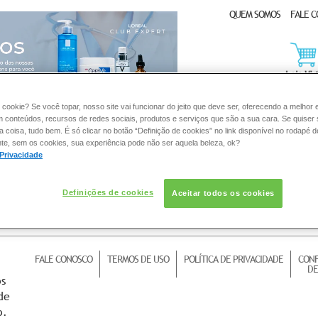
QUEM SOMOS
FALE 
CLUB EXPERT
 cookie? Se você topar, nosso site vai funcionar do jeito que deve ser, oferecendo a melhor 
m conteúdos, recursos de redes sociais, produtos e serviços que são a sua cara. Se quiser
coisa, tudo bem. É só clicar no botão “Definição de cookies” no link disponível no rodapé d
te, sem os cookies, sua experiência pode não ser aquela beleza, ok?
DERMACLUB
CONSULTORIA DE PRODUTOS LA ROCHE-POSAY
 Privacidade
Definições de cookies
Aceitar todos os cookies
FALE CONOSCO
TERMOS DE USO
POLÍTICA DE PRIVACIDADE
CONF
DE
os
de
o.