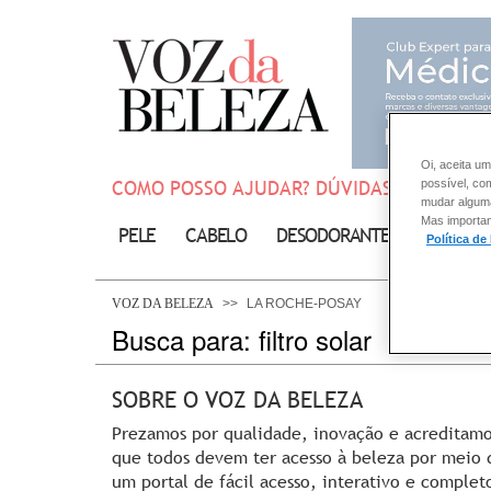
Oi, aceita um
COMO POSSO AJUDAR? DÚVIDAS SOBRE:
possível, co
mudar alguma 
Mas importan
PELE
CABELO
DESODORANTE
SOLAR
Política de
VOZ DA BELEZA
LA ROCHE-POSAY
Busca para: filtro solar
SOBRE O VOZ DA BELEZA
Prezamos por qualidade, inovação e acreditam
que todos devem ter acesso à beleza por meio 
um portal de fácil acesso, interativo e complet