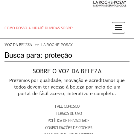
COMO POSSO AJUDAR? DÚVIDAS SOBRE:
PELE
VOZ DA BELEZA
LA ROCHE-POSAY
Busca para: proteção
CABELO
SOBRE O VOZ DA BELEZA
Prezamos por qualidade, inovação e acreditamos que
DESODORANTE
todos devem ter acesso à beleza por meio de um
portal de fácil acesso, interativo e completo.
FALE CONOSCO
SOLAR
TERMOS DE USO
POLÍTICA DE PRIVACIDADE
CONFIGURAÇÕES DE COOKIES
DERMACLUB