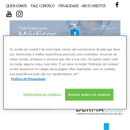
FACE
QUEM SOMOS
FALE CONOSCO
PRIVACIDADE - MEUS DIREITOS
YOUTUBE
INSTAGRAM
CL
Oi, aceita um cookie? Se você topar, nosso site vai funcionar do jeito que deve
ser, oferecendo a melhor experiência possível, com conteúdos, recursos de
redes sociais, produtos e serviços que são a sua cara. Se quiser saber mais
ou mudar alguma coisa, tudo bem. É só clicar no botão “Definição de cookies”
no link disponível no rodapé desta página. Mas importante, sem os cookies,
sua experiência pode não ser aquela beleza, ok?
Política de Privacidade
Definições de cookies
Aceitar todos os cookies