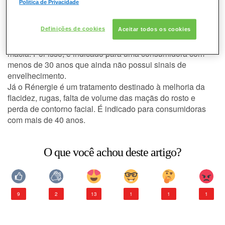
Crème e Rénergie?
Política de Privacidade
A principal diferença é: O Génifique Creme é um
CONSULTORIA DE PRODUTOS LANCÔME
tratamento que restaura a juventude da pele: as linhas
Definições de cookies
Aceitar todos os cookies
finas são suavizadas, a pele é nutrida e se torna suave e
macia. Por isso, é indicado para uma consumidora com
menos de 30 anos que ainda não possui sinais de
envelhecimento.
Já o Rénergie é um tratamento destinado à melhoria da
flacidez, rugas, falta de volume das maçãs do rosto e
perda de contorno facial. É indicado para consumidoras
com mais de 40 anos.
O que você achou deste artigo?
9
2
13
1
1
1