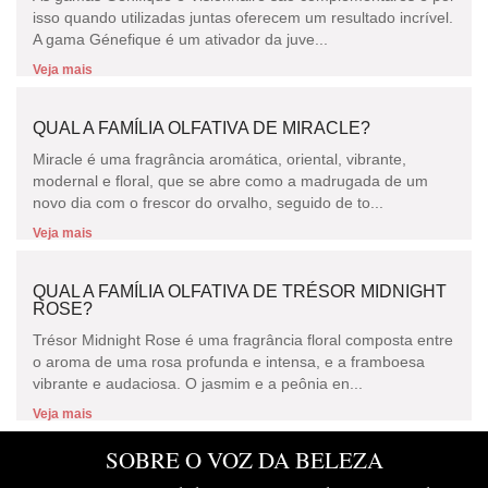
isso quando utilizadas juntas oferecem um resultado incrível.
A gama Génefique é um ativador da juve...
Veja mais
QUAL A FAMÍLIA OLFATIVA DE MIRACLE?
Miracle é uma fragrância aromática, oriental, vibrante,
modernal e floral, que se abre como a madrugada de um
novo dia com o frescor do orvalho, seguido de to...
Veja mais
QUAL A FAMÍLIA OLFATIVA DE TRÉSOR MIDNIGHT
ROSE?
Trésor Midnight Rose é uma fragrância floral composta entre
o aroma de uma rosa profunda e intensa, e a framboesa
vibrante e audaciosa. O jasmim e a peônia en...
Veja mais
SOBRE O VOZ DA BELEZA