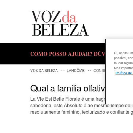
COMO POSSO AJUDAR? DÚVIDAS SOBR
Oi, aceita um
possível, co
mudar alguma 
Mas importan
VOZ DA BELEZA
LANCÔME
CONSULTORIA DE PR
Política de
Qual a família olfativa de La
La Vie Est Belle Florale é uma fragrância almisc
sabedoria, este Absoluto é ao mesmo tempo del
resolutamente feminino, texturizado e confiante