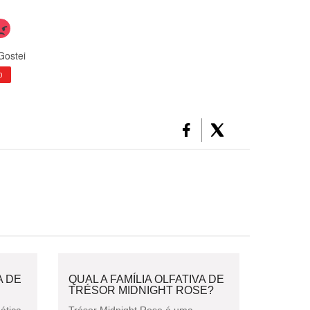
Gostei
0
A DE
QUAL A FAMÍLIA OLFATIVA DE
TRÉSOR MIDNIGHT ROSE?
ática,
Trésor Midnight Rose é uma