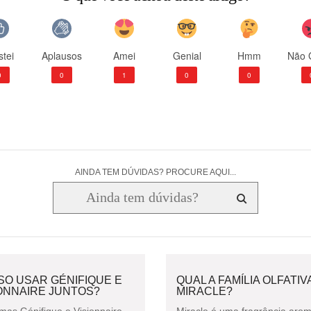
tei
Aplausos
Amei
Genial
Hmm
Não 
0
0
1
0
0
AINDA TEM DÚVIDAS? PROCURE AQUI...
SO USAR GÉNIFIQUE E
QUAL A FAMÍLIA OLFATIV
ONNAIRE JUNTOS?
MIRACLE?
mas Génifique e Visionnaire
Miracle é uma fragrância arom