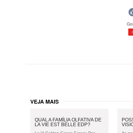
Gos
VEJA MAIS
QUAL A FAMÍLIA OLFATIVA DE
POS
LA VIE EST BELLE EDP?
VISI
La Vi Golden Goose Francy Pas
As ga