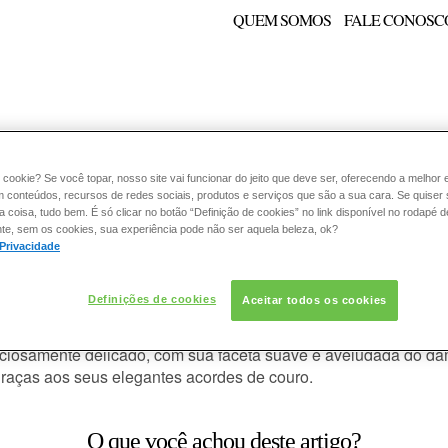
QUEM SOMOS
FALE CONOSC
E:
PELE
ESMALTE
FRAGRÂNCIA
CONSULTORIA
 cookie? Se você topar, nosso site vai funcionar do jeito que deve ser, oferecendo a melhor 
m conteúdos, recursos de redes sociais, produtos e serviços que são a sua cara. Se quiser
coisa, tudo bem. É só clicar no botão “Definição de cookies” no link disponível no rodapé d
te, sem os cookies, sua experiência pode não ser aquela beleza, ok?
ODUTOS LANCÔME
 Privacidade
 Vie Est Belle Florale?
Definições de cookies
Aceitar todos os cookies
ara da floral e oriental. O Absoluto de Osmanthus expressa à ple
iciosamente delicado, com sua faceta suave e aveludada do d
 graças aos seus elegantes acordes de couro.
O que você achou deste artigo?