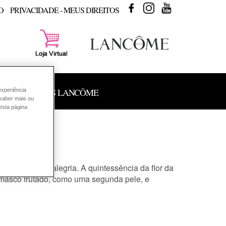
FACEBOOK
INSTAGRAM
YOUTUBE
O
PRIVACIDADE - MEUS DIREITOS
 DE PRODUTOS LANCÔME
experiência
 saber mais ou
esta página.
nitude de sua alegria. A quintessência da flor da
amasco frutado, como uma segunda pele, e