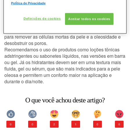
Política de Privacidade
O ritual de cuidados da pele oleosa deve contemplar a
limpeza, tonificação e hidratação, utilizando produtos
CONSULTORIA DE PRODUTOS LANCÔME
específicos para esse tipo de pele e que contenham ativos
Definições de cookies
Aceitar todos os cookies
capazes de reduzir o excesso de oleosidade.
É importante também realizar esfoliação 1 vez por semana
para remover as células mortas da pele e a oleosidade e
desobstruir os poros.
Recomendamos o uso de produtos como loções tônicas
adstringentes ou sabonetes líquidos, nas versões em barra
ou gel. Já os hidratantes devem ser em uma textura mais
fluida, gel ou sérum, que são mais indicados para a pele
oleosa e permitem um conforto maior na aplicação e
durante o dia/noite.
O que você achou deste artigo?
0
0
2
1
0
0