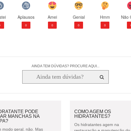
tei
Aplausos
Amei
Genial
Hmm
Não 
0
0
0
0
0
AINDA TEM DÚVIDAS? PROCURE AQUI...
IDRATANTE PODE
COMO AGEM OS
XAR MANCHAS NA
HIDRATANTES?
PA?
Os hidratantes agem na
 modo geral, não. Mas
restauração e manutenção do 