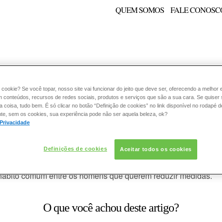
QUEM SOMOS
FALE CONOSC
E:
PELE
ESMALTE
FRAGRÂNCIA
CONSULTORIA
 cookie? Se você topar, nosso site vai funcionar do jeito que deve ser, oferecendo a melhor 
m conteúdos, recursos de redes sociais, produtos e serviços que são a sua cara. Se quiser
coisa, tudo bem. É só clicar no botão “Definição de cookies” no link disponível no rodapé d
te, sem os cookies, sua experiência pode não ser aquela beleza, ok?
 Privacidade
cremes redutores?
Definições de cookies
Aceitar todos os cookies
êm um tecido adiposo muito mobilizável que pode diminuir rapi
 hábito comum entre os homens que querem reduzir medidas.
O que você achou deste artigo?