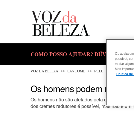
COMO POSSO AJUDAR? DÚVIDAS SOBR
Oi, aceita um
possível, co
mudar alguma 
Mas importan
VOZ DA BELEZA
LANCÔME
PELE
Política de
Os homens podem utilizar 
Os homens não são afetados pela celulite, mas t
dos cremes redutores é possível, mas não é um