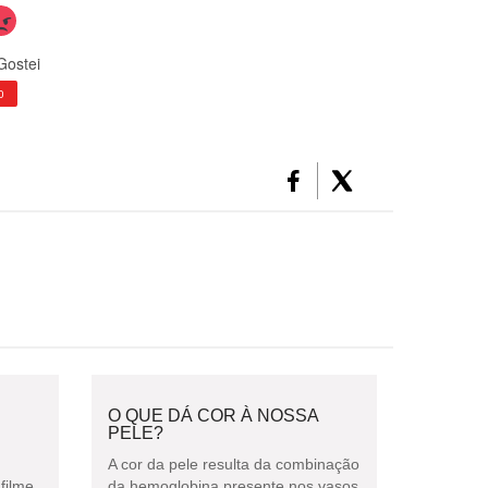
Gostei
0
O QUE DÁ COR À NOSSA
PELE?
A cor da pele resulta da combinação
filme
da hemoglobina presente nos vasos