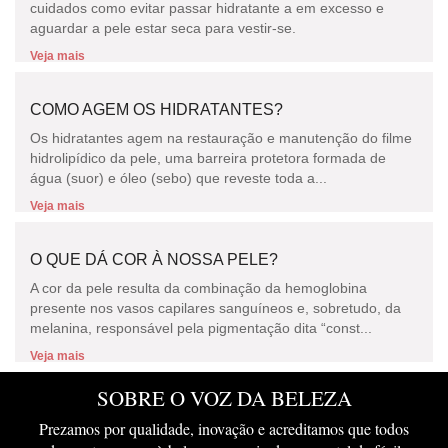
cuidados como evitar passar hidratante a em excesso e
aguardar a pele estar seca para vestir-se.
Veja mais
COMO AGEM OS HIDRATANTES?
Os hidratantes agem na restauração e manutenção do filme
hidrolipídico da pele, uma barreira protetora formada de
água (suor) e óleo (sebo) que reveste toda a...
Veja mais
O QUE DÁ COR À NOSSA PELE?
A cor da pele resulta da combinação da hemoglobina
presente nos vasos capilares sanguíneos e, sobretudo, da
melanina, responsável pela pigmentação dita “const...
Veja mais
SOBRE O VOZ DA BELEZA
Prezamos por qualidade, inovação e acreditamos que todos