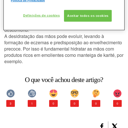
Política de Privacidade
A pele das mãos sofre agressões externas diariamente. O
vento, o ar-condicionado, as constantes lavagens e a água
CONSULTORIA DE PRODUTOS LANCÔME
Definições de cookies
Aceitar todos os cookies
quente são alguns dos fatores que podem tornar a pele
das mãos ressecada, causando uma sensação de
desconforto.
A desidratação das mãos pode evoluir, levando à
formação de eczemas e predisposição ao envelhecimento
precoce. Por isso é fundamental hidratar as mãos com
produtos ricos em emolientes como manteiga de karité, por
exemplo.
O que você achou deste artigo?
3
1
0
0
0
0