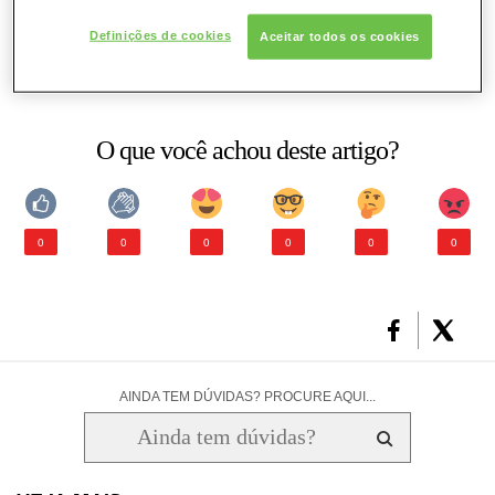
o fator hormonal
o fator hereditário
Definições de cookies
Aceitar todos os cookies
CONSULTORIA DE PRODUTOS LANCÔME
o fator nutricional, o modo de vida,
problemas circulatórios (venosos e linfáticos).
O que você achou deste artigo?
0
0
0
0
0
0
AINDA TEM DÚVIDAS? PROCURE AQUI...