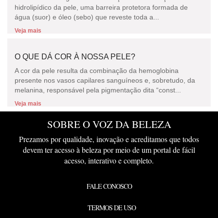
hidrolipídico da pele, uma barreira protetora formada de
água (suor) e óleo (sebo) que reveste toda a...
Veja mais
O QUE DÁ COR À NOSSA PELE?
A cor da pele resulta da combinação da hemoglobina
presente nos vasos capilares sanguíneos e, sobretudo, da
melanina, responsável pela pigmentação dita “const...
Veja mais
SOBRE O VOZ DA BELEZA
Prezamos por qualidade, inovação e acreditamos que todos
devem ter acesso à beleza por meio de um portal de fácil
acesso, interativo e completo.
FALE CONOSCO
TERMOS DE USO