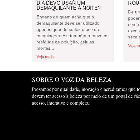
DIA DEVO USAR UM
ROU
DEMAQUILANTE À NOITE?
De um
Engano de quem acha que o
podem
demaquilante deve ser utilizado
como 
apenas quando se faz o uso da
exces
maquiagem. Ele também remove os
seca p
resíduos de poluição, células
Veja m
mortas...
Veja mais
SOBRE O VOZ DA BELEZA
Prezamos por qualidade, inovação e acreditamos que t
devem ter acesso à beleza por meio de um portal de fác
acesso, interativo e completo.