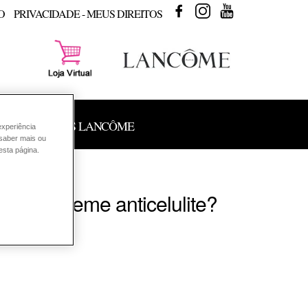
FACEBOOK
INSTAGRAM
YOUTUBE
O
PRIVACIDADE - MEUS DIREITOS
 DE PRODUTOS LANCÔME
experiência
 saber mais ou
esta página.
reme e creme anticelulite?