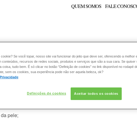
QUEM SOMOS
FALE CONOSC
E:
PELE
ESMALTE
FRAGRÂNCIA
CONSULTORIA
 cookie? Se você topar, nosso site vai funcionar do jeito que deve ser, oferecendo a melhor 
m conteúdos, recursos de redes sociais, produtos e serviços que são a sua cara. Se quiser
coisa, tudo bem. É só clicar no botão “Definição de cookies” no link disponível no rodapé d
te, sem os cookies, sua experiência pode não ser aquela beleza, ok?
 Privacidade
re creme redutor, creme firmador, c
Definições de cookies
Aceitar todos os cookies
:
 da pele;