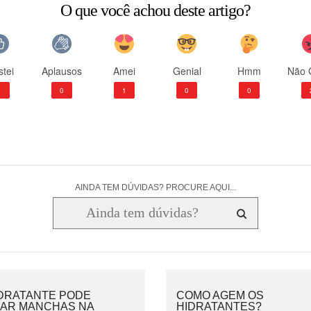
O que você achou deste artigo?
tei
Aplausos
Amei
Genial
Hmm
Não 
1
0
1
0
0
AINDA TEM DÚVIDAS? PROCURE AQUI...
IDRATANTE PODE
COMO AGEM OS
XAR MANCHAS NA
HIDRATANTES?