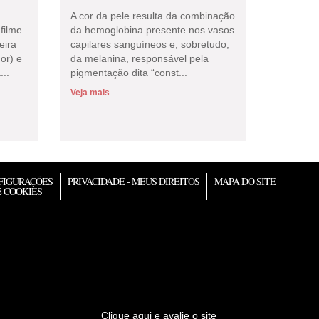
A cor da pele resulta da combinação
filme
da hemoglobina presente nos vasos
eira
capilares sanguíneos e, sobretudo,
or) e
da melanina, responsável pela
...
pigmentação dita “const...
Veja mais
FIGURAÇÕES
PRIVACIDADE - MEUS DIREITOS
MAPA DO SITE
 COOKIES
Clique aqui e avalie o site