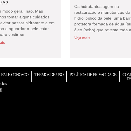
PA?
Os hidratantes agem na
 modo geral, não. Mas
restauração e manutenção do 
os tomar alguns cuidados
hidrolipídico da pele, uma barr
evitar passar hidratante a em
protetora formada de água (su
so e aguardar a pele estar
óleo (sebo) que reveste toda a
ara vestir-se.
Veja mais
ais
FALE CONOSCO
TERMOS DE USO
POLÍTICA DE PRIVACIDADE
CON
DE
odos
il