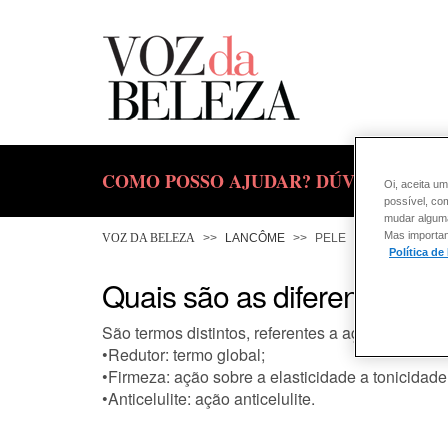
COMO POSSO AJUDAR? DÚVIDAS SOBR
Oi, aceita um
possível, co
mudar alguma 
Mas importan
VOZ DA BELEZA
LANCÔME
PELE
Política de
Quais são as diferenças ent
São termos distintos, referentes a ações distintas
•Redutor: termo global;
•Firmeza: ação sobre a elasticidade a tonicidade
•Anticelulite: ação anticelulite.