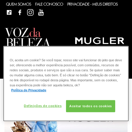
QUEM SOMOS
FALE CONOSCO
PRIVACIDADE - MEUS DIREITOS
TIKTOK
FACEBOOK
FACEBOOK
YOUTUBE
Oi, aceita um cookie? Se você topar, nosso site vai funcionar do jeito que deve
ser, oferecendo a melhor experiência possível, com conteúdos, recursos de
COMO POSSO AJUDAR? DÚVIDAS SOBRE:
redes sociais, produtos e serviços que são a sua cara. Se quiser saber mais
ou mudar alguma coisa, tudo bem. É só clicar no botão “Definição de cookies”
no link disponível no rodapé desta página. Mas importante, sem os cookies,
FRAGRÂNCIA
VOZ DA BELEZA
sua experiência pode não ser aquela beleza, ok?
Política de Privacidade
MUGLER
CONSULTORIA DE PRODUTOS MUGLER
CONSULTORIA DE PRODUTOS MUGLER
Definições de cookies
Aceitar todos os cookies