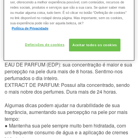
Cologne.
ser, oferecendo a melhor experiência possível, com conteúdos, recursos de
redes sociais, produtos e serviços que são a sua cara. Se quiser saber mais
ou mudar alguma coisa, tudo bem. É só clicar no botão “Definição de cookies”
Todo perfume, conforme a sua concentração (EDT, EDP...),
no link disponível no rodapé desta página. Mas importante, sem os cookies,
possui um tempo médio de durabilidade na pele:
sua experiência pode não ser aquela beleza, ok?
Política de Privacidade
EAU DE COLOGNE: é a mais suave das concentrações.
Sua percepção na pele dura em média de 4 a 6 horas.
EAU DE TOILETTE (EDT): é a concentração mais
Definições de cookies
Aceitar todos os cookies
conhecida. Sua percepção na pele dura em média de 6 a 8
horas.
EAU DE PARFUM (EDP): sua concentração é maior e sua
percepção na pele dura mais de 8 horas. Sentimo-nos
perfumados o dia inteiro.
EXTRACT DE PARFUM: Possui alta concentrado, sendo
o mais nobre dos perfumes. Dura mais de 24 horas.
Algumas dicas podem ajudar na durabilidade de sua
fragrância, aumentando sua percepção na pele por mais
tempo:
● Mantenha sua pele sempre muito bem hidratada, com
um frequente consumo de água e a aplicação de cremes