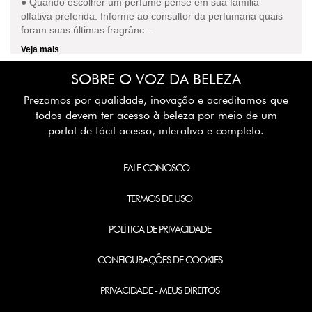
● Quando escolher um perfume pense em sua família
olfativa preferida. Informe ao consultor da perfumaria quais
foram suas últimas fragrânc...
Veja mais
SOBRE O VOZ DA BELEZA
Prezamos por qualidade, inovação e acreditamos que
todos devem ter acesso à beleza por meio de um
portal de fácil acesso, interativo e completo.
FALE CONOSCO
TERMOS DE USO
POLÍTICA DE PRIVACIDADE
CONFIGURAÇÕES DE COOKIES
PRIVACIDADE - MEUS DIREITOS