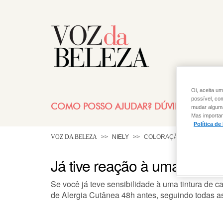
Oi, aceita um
possível, co
COMO POSSO AJUDAR? DÚVIDAS SOBRE
mudar alguma 
Mas importan
Política de
VOZ DA BELEZA
NIELY
COLORAÇÃO
Já tive reação à uma tintu
Se você já teve sensibilidade à uma
tintura de c
de
Alergia
Cutânea 48h antes, seguindo todas as 