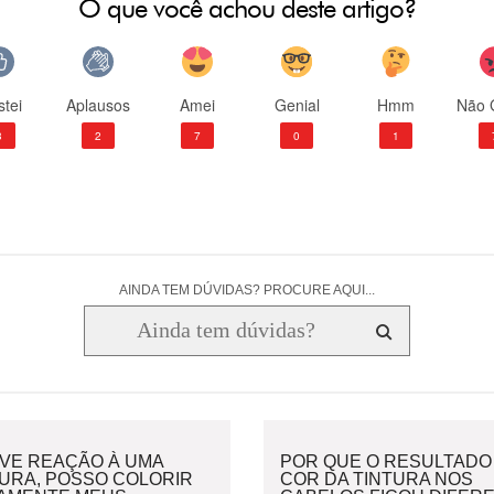
O que você achou deste artigo?
tei
Aplausos
Amei
Genial
Hmm
Não 
3
2
7
0
1
AINDA TEM DÚVIDAS? PROCURE AQUI...
IVE REAÇÃO À UMA
POR QUE O RESULTADO
TURA, POSSO COLORIR
COR DA TINTURA NOS