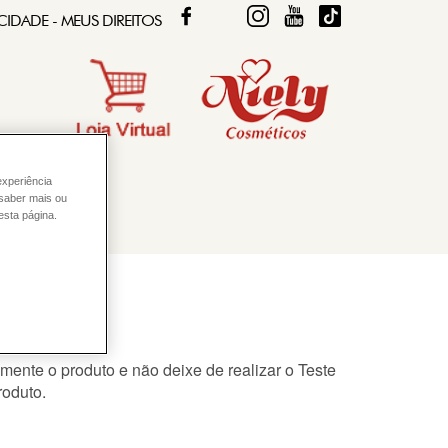
FACEBOOK
TWITTER
FIQUE DIVA
FIQUE DIVA
TIKTOK
CIDADE - MEUS DIREITOS
experiência
 saber mais ou
esta página.
belos?
mente o produto e não deixe de realizar o Teste
roduto.