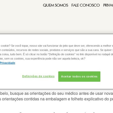
QUEM SOMOS
FALE CONOSCO
PRIVA
 cookie? Se você topar, nosso site vai funcionar do jeito que deve ser, oferecendo a melhor 
m conteúdos, recursos de redes sociais, produtos e serviços que são a sua cara. Se quiser
:
COLORAÇÃO
CABELO
coisa, tudo bem. É só clicar no botão “Definição de cookies” no link disponível no rodapé d
te, sem os cookies, sua experiência pode não ser aquela beleza, ok?
 Privacidade
Definições de cookies
Aceitar todos os cookies
ra, posso colorir novamente meus ca
abel
o
, busque as orientações do seu médico antes de usar nova
orientações contidas na embalagem e folheto explicativo do p