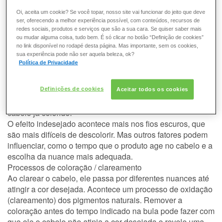
de nuances indesejadas. Uma escolha inadequada pode
deixar o cabelo manchado e até com cores indesejadas
Oi, aceita um cookie? Se você topar, nosso site vai funcionar do jeito que deve
ser, oferecendo a melhor experiência possível, com conteúdos, recursos de
como o tom laranja.
redes sociais, produtos e serviços que são a sua cara. Se quiser saber mais
Os cabelos naturalmente escuros a médios podem revelar,
ou mudar alguma coisa, tudo bem. É só clicar no botão “Definição de cookies”
ao serem clareados, o seu fundo de clareamento
no link disponível no rodapé desta página. Mas importante, sem os cookies,
sua experiência pode não ser aquela beleza, ok?
avermelhado ou alaranjado. Isso pode acontecer ao tentar
Política de Privacidade
clarear um cabelo mais escuro.
Os cabelos escuros e já coloridos para serem clareados
precisam contar com a realização de um pré-serviço,
Definições de cookies
Aceitar todos os cookies
indicado por um profissional, porque coloração não clareia
cabelo já colorido.
O efeito indesejado acontece mais nos fios escuros, que
são mais difíceis de descolorir. Mas outros fatores podem
influenciar, como o tempo que o produto age no cabelo e a
escolha da nuance mais adequada.
Processos de coloração / clareamento
Ao clarear o cabelo, ele passa por diferentes nuances até
atingir a cor desejada. Acontece um processo de oxidação
(clareamento) dos pigmentos naturais. Remover a
coloração antes do tempo indicado na bula pode fazer com
que
ele
o cabelo não atinja a cor desejada e revele uma