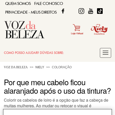
QUEM SOMOS
FALE CONOSCO
FACEBOOK
TWITTER
FIQUE DIVA
FIQUE DIVA
TIKTOK
PRIVACIDADE - MEUS DIREITOS
COMO POSSO AJUDAR? DÚVIDAS SOBRE:
COLORAÇÃO
VOZ DA BELEZA
NIELY
COLORAÇÃO
Por que meu cabelo ficou
CABELO
alaranjado após o uso da tintura?
Colorir os cabelos de loiro é a opção que faz a cabeça de
muitas mulheres. Ao mudar ou retocar o visual é
necessário ter cautela para evitar resultados com reflexos