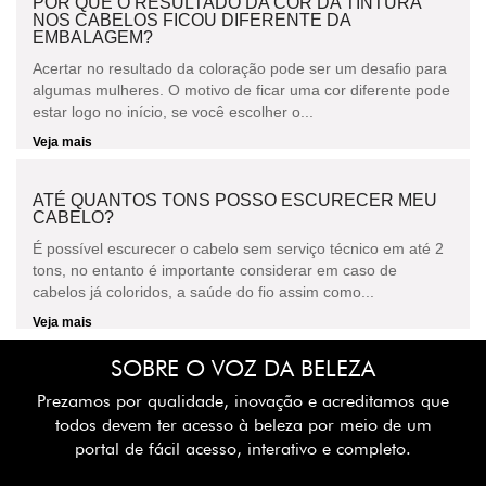
POR QUE O RESULTADO DA COR DA TINTURA
NOS CABELOS FICOU DIFERENTE DA
EMBALAGEM?
Acertar no resultado da coloração pode ser um desafio para
algumas mulheres. O motivo de ficar uma cor diferente pode
estar logo no início, se você escolher o...
Veja mais
ATÉ QUANTOS TONS POSSO ESCURECER MEU
CABELO?
É possível escurecer o cabelo sem serviço técnico em até 2
tons, no entanto é importante considerar em caso de
cabelos já coloridos, a saúde do fio assim como...
Veja mais
SOBRE O VOZ DA BELEZA
Prezamos por qualidade, inovação e acreditamos que
todos devem ter acesso à beleza por meio de um
portal de fácil acesso, interativo e completo.