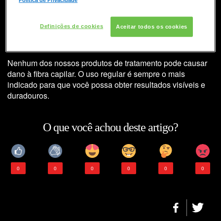
COLORAÇÃO
O uso frequente do shampoo
pode ser prejudicial à beleza dos
Definições de cookies
Aceitar todos os cookies
CONSULTORIA DE PRODUTOS REDKEN
cabelos?
Nenhum dos nossos produtos de tratamento pode causar
dano à fibra capilar. O uso regular é sempre o mais
indicado para que você possa obter resultados visíveis e
duradouros.
O que você achou deste artigo?
0
0
0
0
0
0