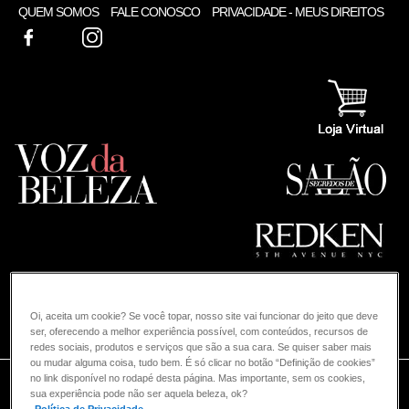
QUEM SOMOS
FALE CONOSCO
PRIVACIDADE - MEUS DIREITOS
FACEBOOK
TWITTER
INSTAGRAM
Oi, aceita um cookie? Se você topar, nosso site vai funcionar do jeito que deve
COMO POSSO AJUDAR? DÚVIDAS SOBRE:
ser, oferecendo a melhor experiência possível, com conteúdos, recursos de
redes sociais, produtos e serviços que são a sua cara. Se quiser saber mais
ou mudar alguma coisa, tudo bem. É só clicar no botão “Definição de cookies”
CABELO
no link disponível no rodapé desta página. Mas importante, sem os cookies,
VOZ DA BELEZA
REDKEN
CABELO
sua experiência pode não ser aquela beleza, ok?
Política de Privacidade