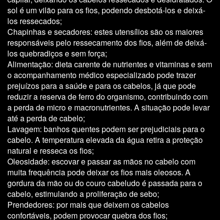
sol é um
vilão
para os fios, podendo desbotá-los e deixá-
los ressecados;
Chapinhas e secadores:
estes utensílios são os maiores
responsáveis pelo
ressecamento
dos fios, além de deixá-
los quebradiços e sem força;
Alimentação:
dieta
carente de nutrientes e vitaminas e sem
o acompanhamento médico especializado pode trazer
prejuízos
para a saúde e para os cabelos, já que pode
reduzir a reserva de ferro do organismo, contribuindo com
a perda de micro e macronutrientes. A situação pode levar
até a perda de cabelo;
Lavagem:
banhos quentes
podem ser prejudiciais para o
cabelo. A temperatura elevada da água retira a proteção
natural e resseca os fios;
Oleosidade:
escovar e passar as mãos no cabelo com
muita frequência pode deixar os fios mais
oleosos
. A
gordura da mão ou do couro cabeludo é passada para o
cabelo, estimulando a proliferação de sebo;
Prendedores:
por mais que deixem os cabelos
confortáveis, podem provocar quebra dos fios;