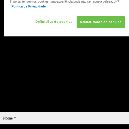
COLORAÇÃO
importante, sem os cookies, sua experiência pode não ser aquela beleza, ok?
Política de Privacidade
CONSULTORIA DE PRODUTOS REDKEN
Definições de cookies
Aceitar todos os cookies