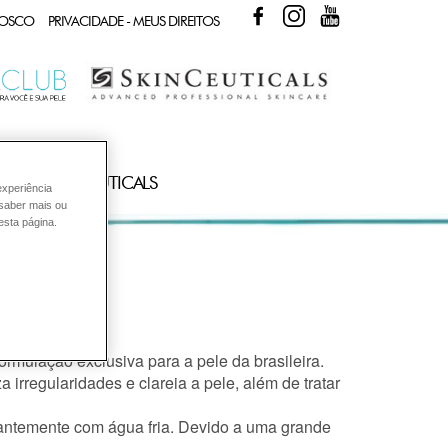
FACEBOOK
INSTAGRAM
YOUTUBE
NOSCO
PRIVACIDADE - MEUS DIREITOS
UTOS SKINCEUTICALS
experiência
 saber mais ou
esta página.
rmulação exclusiva para a pele da brasileira.
irregularidades e clareia a pele, além de tratar
antemente com água fria. Devido a uma grande