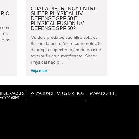
QUAL A DIFERENÇA ENTRE
AR O
SHEER PHYSICAL UV
DEFENSE SPF 50 E
PHYSICAL FUSION UV
do com
DEFENSE SPF 50?
três
Os dois produtos são filtro solares
o e os
físicos de uso diário e com proteção
de amplo espectro, além de possuir
textura fluida e matificante. Sheer
Physical não p...
Veja mais
FIGURAÇÕES
PRIVACIDADE - MEUS DIREITOS
MAPA DO SITE
E COOKIES