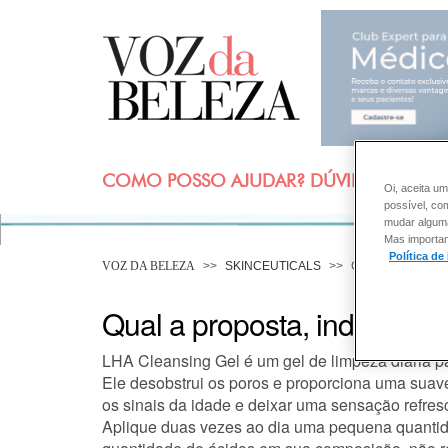
COMO POSSO AJUDAR? DÚVIDAS SOBRE
Oi, aceita um
possível, co
mudar alguma 
Mas importan
Política de
VOZ DA BELEZA
SKINCEUTICALS
CONSULTORIA D
Qual a proposta, indicação
LHA Cleansing Gel é um gel de limpeza diária pa
Ele desobstrui os poros e proporciona uma suave
os sinais da idade e deixar uma sensação refresc
Aplique duas vezes ao dia uma pequena quantid