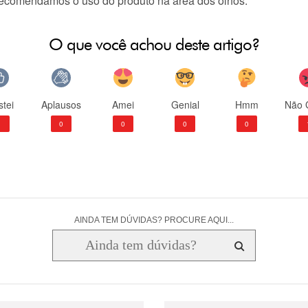
ecomendamos o uso do produto na área dos olhos.
O que você achou deste artigo?
tei
Aplausos
Amei
Genial
Hmm
Não 
1
0
0
0
0
AINDA TEM DÚVIDAS? PROCURE AQUI...