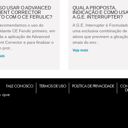
SO USAR O ADVANCED
QUAL A PROPOSTA,
MENT CORRECTOR
INDICAÇÃO E COMO US
O COM O CE FERULIC?
A.G.E. INTERRUPTER?
recomendamos o uso do
A.G.E. Interrupter é Formula
idante CE Ferulic primeiro, em
uma exclusiva combinação de 
da a aplicação de Advanced
ativos que previnem a glicaçã
t Corrector e para finalizar o
sinais do env...
 prot...
Veja mais
ais
FALE CONOSCO
TERMOS DE USO
POLÍTICA DE PRIVACIDADE
CON
D
s que
m