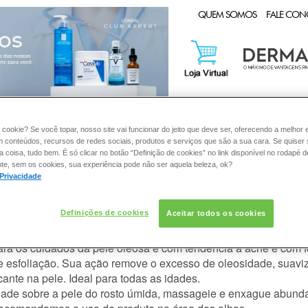
CLUB EXPERT
QUEM SOMOS
FALE CO
:
PELE
SOLAR
DERMACLUB
CONSULTORIA DE PROD
 cookie? Se você topar, nosso site vai funcionar do jeito que deve ser, oferecendo a melhor 
m conteúdos, recursos de redes sociais, produtos e serviços que são a sua cara. Se quiser
coisa, tudo bem. É só clicar no botão “Definição de cookies” no link disponível no rodapé d
te, sem os cookies, sua experiência pode não ser aquela beleza, ok?
 Privacidade
E PRODUTOS SKINCEUTICALS
 e como usar o LHA Cleansing Gel?
Definições de cookies
Aceitar todos os cookies
ra os cuidados da pele oleosa e com tendência à acne e com fo
 esfoliação. Sua ação remove o excesso de oleosidade, suaviza 
ante na pele. Ideal para todas as idades.
ade sobre a pele do rosto úmida, massageie e enxague abund