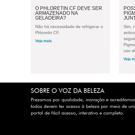
O PHLORETIN CF DEVE SER
POS
ARMAZENADO NA
PIG
GELADEIRA?
JUNT
Não há necessidade de refrigerar o
Sim, 
Phloretin CF.
antiox
segui
Veja mais
Pigmen
uso do
Veja m
SOBRE O VOZ DA BELEZA
Prezamos por qualidade, inovação e acreditamo
todos devem ter acesso à beleza por meio de u
portal de fácil acesso, interativo e completo.