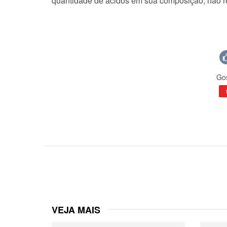
quantidade de ácidos em sua composição, não r
Gos
VEJA MAIS