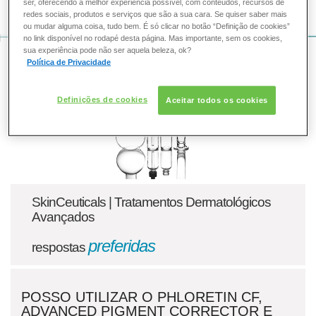
COMO POSSO AJUDAR? DÚVIDAS SOBRE:
ser, oferecendo a melhor experiência possível, com conteúdos, recursos de
redes sociais, produtos e serviços que são a sua cara. Se quiser saber mais
ou mudar alguma coisa, tudo bem. É só clicar no botão “Definição de cookies”
PELE
no link disponível no rodapé desta página. Mas importante, sem os cookies,
sua experiência pode não ser aquela beleza, ok?
VOZ DA BELEZA
SKINCEUTICALS
Política de Privacidade
SOLAR
Definições de cookies
Aceitar todos os cookies
DERMACLUB
CONSULTORIA DE PRODUTOS SKINCEUTICALS
SkinCeuticals | Tratamentos Dermatológicos
Avançados
preferidas
respostas
POSSO UTILIZAR O PHLORETIN CF,
ADVANCED PIGMENT CORRECTOR E