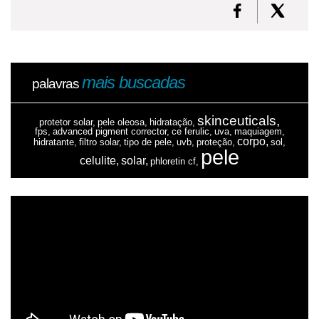
mais buscadas
palavras
skinceuticals,
protetor solar,
pele oleosa,
hidratação,
fps,
advanced pigment corrector,
ce ferulic,
uva,
maquiagem,
corpo,
hidratante,
filtro solar,
tipo de pele,
uvb,
proteção,
sol,
pele
celulite,
solar,
phloretin cf,